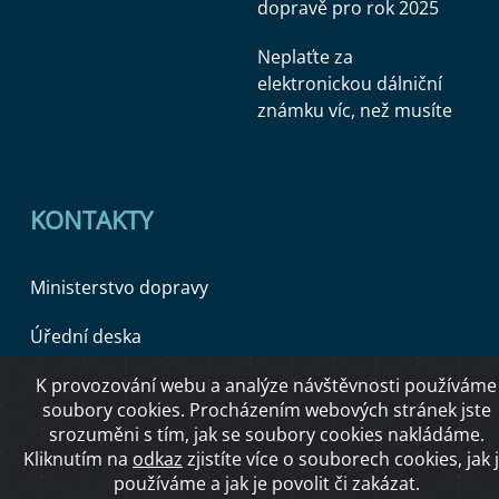
dopravě pro rok 2025
Neplaťte za
elektronickou dálniční
známku víc, než musíte
KONTAKTY
Ministerstvo dopravy
Úřední deska
K provozování webu a analýze návštěvnosti používáme
soubory cookies. Procházením webových stránek jste
Copyright © 2026 Ministerstvo dopravy ČR
srozuměni s tím, jak se soubory cookies nakládáme.
Kliknutím na
odkaz
zjistíte více o souborech cookies, jak 
používáme a jak je povolit či zakázat.
O přístupnosti