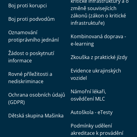
kritické infrastruktury a o
Boj proti korupci
změně souvisejících
zákonů (zákon o kritické
Boj proti podvodům
infrastruktuře)
Oznamování
Kombinovaná doprava -
protiprávního jednání
e-learning
Žádost o poskytnutí
Zkouška z praktické jízdy
informace
Evidence ukrajinských
Rovné příležitosti a
vozidel
nediskriminace
Námořní lékaři,
Ochrana osobních údajů
osvědčení MLC
(GDPR)
Autoškola - eTesty
Dětská skupina Mašinka
Podmínky udělení
akreditace k provádění