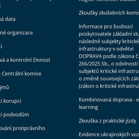
k
Zkoušky zkušebních komi
ná data
Informace pro budoucí
né organizace
poskytovatele základní sl
následné subjekty kritické
i
infrastruktury v odvětví
DOPRAVA podle zákona č
á a kontrolní činnost
266/2025 Sb., o odolnosti
subjektů kritické infrastr
z Centrální komise
o změně souvisejících zá
(zákon o kritické infrastru
ájmů
Kombinovaná doprava - e
ti korupci
learning
oti podvodům
Zkouška z praktické jízdy
vání protiprávního
Evidence ukrajinských voz