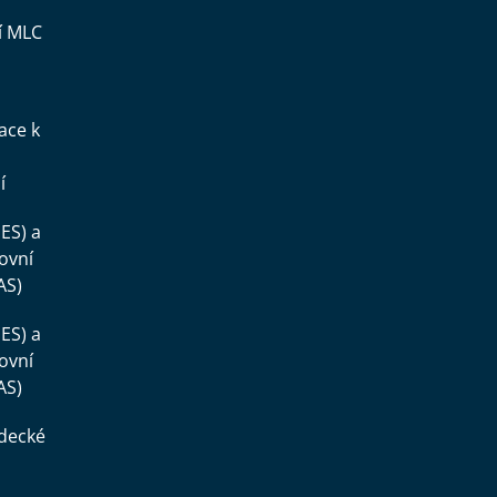
í MLC
ace k
í
ES) a
ovní
AS)
ES) a
ovní
AS)
ědecké