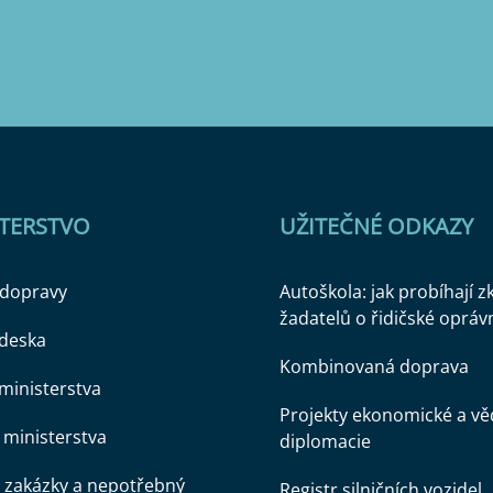
STERSTVO
UŽITEČNÉ ODKAZY
 dopravy
Autoškola: jak probíhají 
žadatelů o řidičské opráv
 deska
Kombinovaná doprava
ministerstva
Projekty ekonomické a v
ministerstva
diplomacie
 zakázky a nepotřebný
Registr silničních vozidel