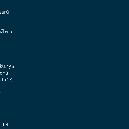
sařů
užby a
.
uktury a
konů
ktuře)
-
idel