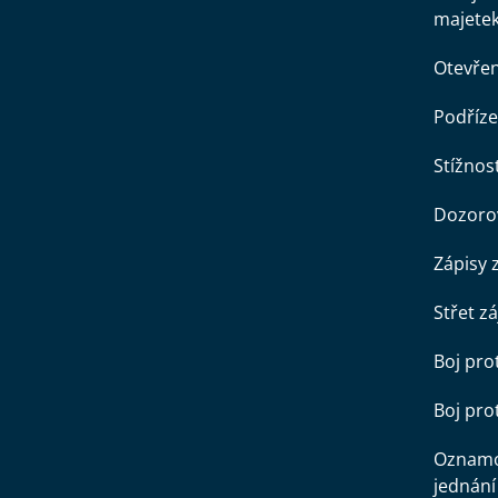
majete
Otevře
Podříze
Stížnost
Dozorov
Zápisy 
Střet z
Boj pro
Boj pr
Oznamo
jednání