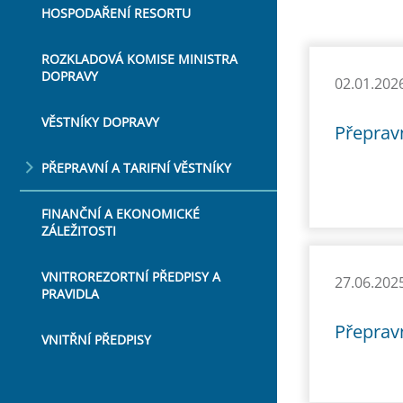
HOSPODAŘENÍ RESORTU
ROZKLADOVÁ KOMISE MINISTRA
DOPRAVY
02.01.202
VĚSTNÍKY DOPRAVY
Přepravn
PŘEPRAVNÍ A TARIFNÍ VĚSTNÍKY
FINANČNÍ A EKONOMICKÉ
ZÁLEŽITOSTI
VNITROREZORTNÍ PŘEDPISY A
27.06.202
PRAVIDLA
Přepravn
VNITŘNÍ PŘEDPISY