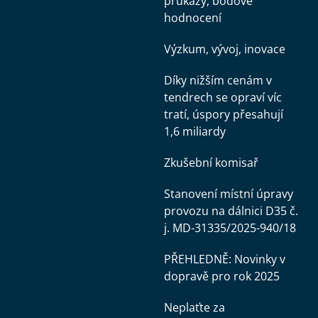
průkazy, bodové
hodnocení
Výzkum, vývoj, inovace
Díky nižším cenám v
tendrech se opraví víc
tratí, úspory přesahují
1,6 miliardy
Zkušební komisař
Stanovení místní úpravy
provozu na dálnici D35 č.
j. MD-31335/2025-940/18
PŘEHLEDNĚ: Novinky v
dopravě pro rok 2025
Neplaťte za