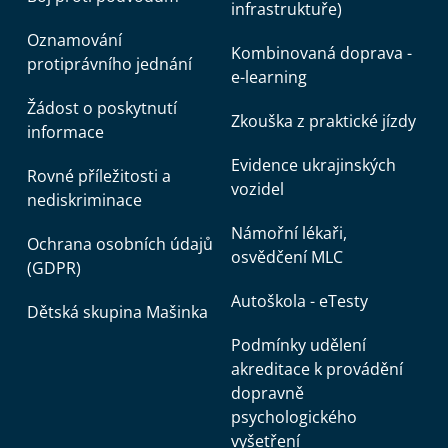
infrastruktuře)
Oznamování
Kombinovaná doprava -
protiprávního jednání
e-learning
Žádost o poskytnutí
Zkouška z praktické jízdy
informace
Evidence ukrajinských
Rovné příležitosti a
vozidel
nediskriminace
Námořní lékaři,
Ochrana osobních údajů
osvědčení MLC
(GDPR)
Autoškola - eTesty
Dětská skupina Mašinka
Podmínky udělení
akreditace k provádění
dopravně
psychologického
vyšetření