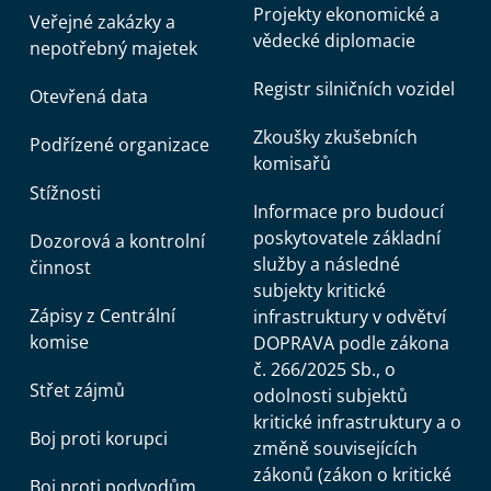
Projekty ekonomické a
Veřejné zakázky a
vědecké diplomacie
nepotřebný majetek
Registr silničních vozidel
Otevřená data
Zkoušky zkušebních
Podřízené organizace
komisařů
Stížnosti
Informace pro budoucí
poskytovatele základní
Dozorová a kontrolní
služby a následné
činnost
subjekty kritické
Zápisy z Centrální
infrastruktury v odvětví
komise
DOPRAVA podle zákona
č. 266/2025 Sb., o
Střet zájmů
odolnosti subjektů
kritické infrastruktury a o
Boj proti korupci
změně souvisejících
zákonů (zákon o kritické
Boj proti podvodům