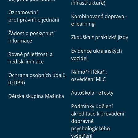
infrastruktuře)
Oznamování
Kombinovaná doprava -
protiprávního jednání
e-learning
Žádost o poskytnutí
Zkouška z praktické jízdy
informace
Evidence ukrajinských
Rovné příležitosti a
vozidel
nediskriminace
Námořní lékaři,
Ochrana osobních údajů
osvědčení MLC
(GDPR)
Autoškola - eTesty
Dětská skupina Mašinka
Podmínky udělení
akreditace k provádění
dopravně
psychologického
vyšetření