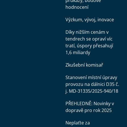
průkazy, bodové
hodnocení
Výzkum, vývoj, inovace
Díky nižším cenám v
tendrech se opraví víc
tratí, úspory přesahují
1,6 miliardy
Zkušební komisař
Stanovení místní úpravy
provozu na dálnici D35 č.
j. MD-31335/2025-940/18
PŘEHLEDNĚ: Novinky v
dopravě pro rok 2025
Neplaťte za