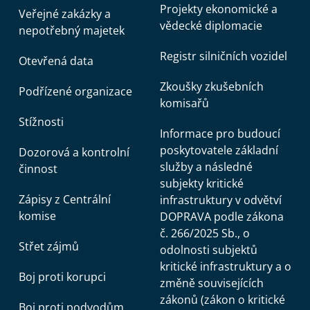
Projekty ekonomické a
Veřejné zakázky a
vědecké diplomacie
nepotřebný majetek
Registr silničních vozidel
Otevřená data
Zkoušky zkušebních
Podřízené organizace
komisařů
Stížnosti
Informace pro budoucí
poskytovatele základní
Dozorová a kontrolní
služby a následné
činnost
subjekty kritické
Zápisy z Centrální
infrastruktury v odvětví
komise
DOPRAVA podle zákona
č. 266/2025 Sb., o
Střet zájmů
odolnosti subjektů
kritické infrastruktury a o
Boj proti korupci
změně souvisejících
zákonů (zákon o kritické
Boj proti podvodům