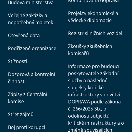
Kombinovaná doprava
Budova ministerstva
Projekty ekonomické a
Veřejné zakázky a
vědecké diplomacie
nepotřebný majetek
Registr silničních vozidel
Otevřená data
Zkoušky zkušebních
Podřízené organizace
komisařů
Stížnosti
Informace pro budoucí
poskytovatele základní
Dozorová a kontrolní
služby a následné
činnost
subjekty kritické
Zápisy z Centrální
infrastruktury v odvětví
komise
DOPRAVA podle zákona
č. 266/2025 Sb., o
Střet zájmů
odolnosti subjektů
kritické infrastruktury a o
Boj proti korupci
změně souvisejících