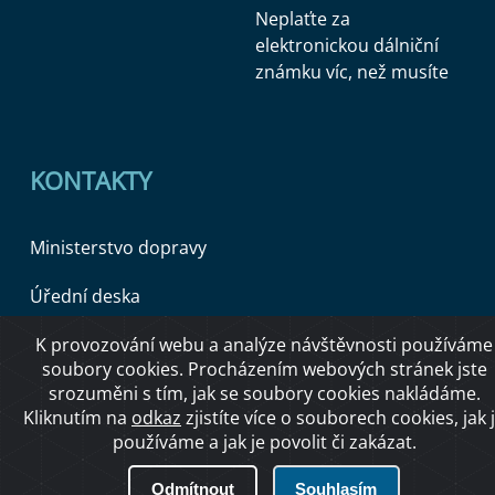
Neplaťte za
elektronickou dálniční
známku víc, než musíte
KONTAKTY
Ministerstvo dopravy
Úřední deska
K provozování webu a analýze návštěvnosti používáme
soubory cookies. Procházením webových stránek jste
Copyright © 2026 Ministerstvo dopravy ČR
srozuměni s tím, jak se soubory cookies nakládáme.
Kliknutím na
odkaz
zjistíte více o souborech cookies, jak 
používáme a jak je povolit či zakázat.
O přístupnosti
Odmítnout
Souhlasím