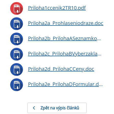
Priloha1ccenik2TR10.pdf
Priloha2a_Prohlaseniodraze.doc
Priloha2b_PrilohaASeznamkontaktu.doc
Priloha2c_PrilohaBVyberzakladnichudajuodraze.doc
Priloha2d_PrilohaCCeny.doc
Priloha2e_PrilohaDFormular.doc
Zpět na výpis článků