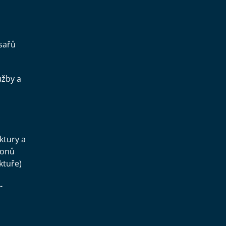
sařů
užby a
.
uktury a
konů
ktuře)
-