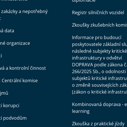
diplomacie
 zakázky a nepotřebný
Registr silničních vozidel
k
Zkoušky zkušebních komi
ná data
Informace pro budoucí
né organizace
poskytovatele základní sl
následné subjekty kritické
i
infrastruktury v odvětví
DOPRAVA podle zákona č
á a kontrolní činnost
266/2025 Sb., o odolnosti
subjektů kritické infrastr
z Centrální komise
o změně souvisejících zá
(zákon o kritické infrastru
ájmů
Kombinovaná doprava - e
ti korupci
learning
oti podvodům
Zkouška z praktické jízdy