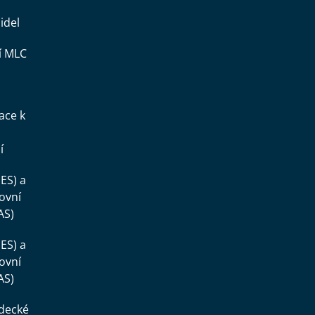
idel
í MLC
ace k
í
ES) a
ovní
AS)
ES) a
ovní
AS)
ědecké