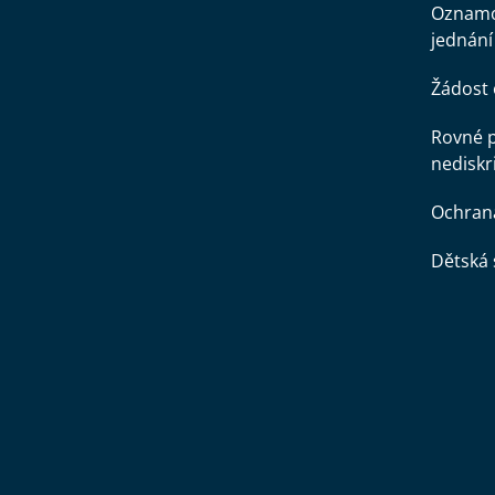
Oznamo
jednání
Žádost 
Rovné př
nediskr
Ochran
Dětská 