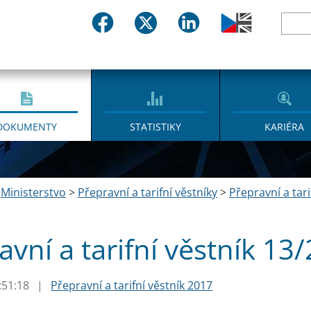
DOKUMENTY
STATISTIKY
KARIÉRA
>
Ministerstvo
>
Přepravní a tarifní věstníky
>
Přepravní a tari
avní a tarifní věstník 13
:51:18
|
Přepravní a tarifní věstník 2017