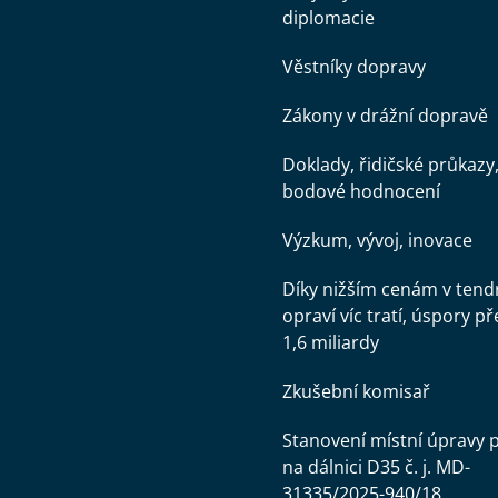
diplomacie
Věstníky dopravy
Zákony v drážní dopravě
Doklady, řidičské průkazy
bodové hodnocení
Výzkum, vývoj, inovace
Díky nižším cenám v tend
opraví víc tratí, úspory př
1,6 miliardy
Zkušební komisař
Stanovení místní úpravy 
na dálnici D35 č. j. MD-
31335/2025-940/18