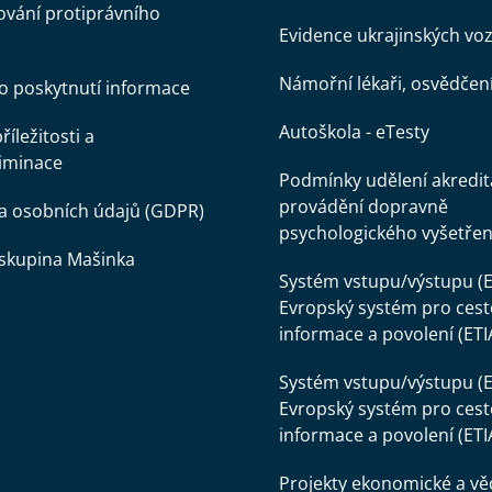
vání protiprávního
Evidence ukrajinských voz
Námořní lékaři, osvědčen
o poskytnutí informace
Autoškola - eTesty
íležitosti a
iminace
Podmínky udělení akredit
provádění dopravně
a osobních údajů (GDPR)
psychologického vyšetřen
skupina Mašinka
Systém vstupu/výstupu (E
Evropský systém pro cest
informace a povolení (ETI
Systém vstupu/výstupu (E
Evropský systém pro cest
informace a povolení (ETI
Projekty ekonomické a v