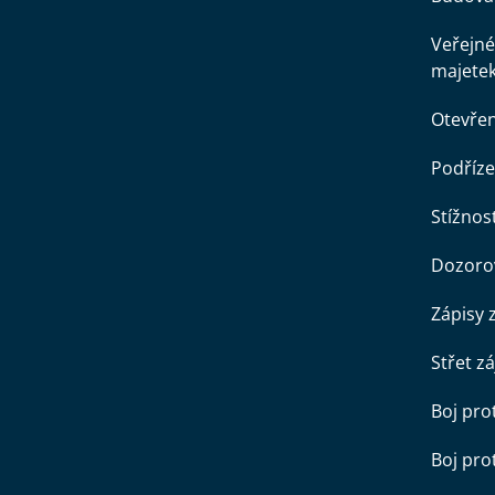
Veřejné
majete
Otevře
Podříze
Stížnost
Dozorov
Zápisy 
Střet z
Boj pro
Boj pr