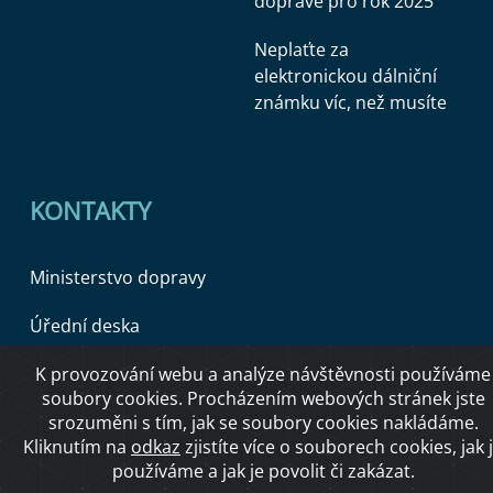
dopravě pro rok 2025
Neplaťte za
elektronickou dálniční
známku víc, než musíte
KONTAKTY
Ministerstvo dopravy
Úřední deska
K provozování webu a analýze návštěvnosti používáme
soubory cookies. Procházením webových stránek jste
Copyright © 2026 Ministerstvo dopravy ČR
srozuměni s tím, jak se soubory cookies nakládáme.
Kliknutím na
odkaz
zjistíte více o souborech cookies, jak 
používáme a jak je povolit či zakázat.
O přístupnosti