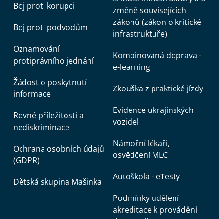
Boj proti korupci
změně souvisejících
zákonů (zákon o kritické
Boj proti podvodům
infrastruktuře)
Oznamování
Kombinovaná doprava -
protiprávního jednání
e-learning
Žádost o poskytnutí
Zkouška z praktické jízdy
informace
Evidence ukrajinských
Rovné příležitosti a
vozidel
nediskriminace
Námořní lékaři,
Ochrana osobních údajů
osvědčení MLC
(GDPR)
Autoškola - eTesty
Dětská skupina Mašinka
Podmínky udělení
akreditace k provádění