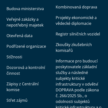
Kombinovaná doprava
Budova ministerstva
Projekty ekonomické a
Veřejné zakázky a
vědecké diplomacie
nepotřebný majetek
Registr silničních vozidel
Otevřená data
Zkoušky zkušebních
Podřízené organizace
komisařů
Stížnosti
Informace pro budoucí
poskytovatele základní
Dozorová a kontrolní
služby a následné
činnost
subjekty kritické
Zápisy z Centrální
infrastruktury v odvětví
komise
DOPRAVA podle zákona
č. 266/2025 Sb., o
Střet zájmů
odolnosti subjektů
kritické infrastruktury a o