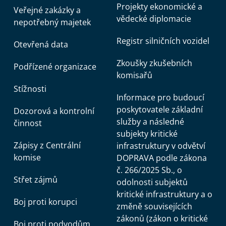
Projekty ekonomické a
Veřejné zakázky a
vědecké diplomacie
nepotřebný majetek
Registr silničních vozidel
Otevřená data
Zkoušky zkušebních
Podřízené organizace
komisařů
Stížnosti
Informace pro budoucí
poskytovatele základní
Dozorová a kontrolní
služby a následné
činnost
subjekty kritické
Zápisy z Centrální
infrastruktury v odvětví
komise
DOPRAVA podle zákona
č. 266/2025 Sb., o
Střet zájmů
odolnosti subjektů
kritické infrastruktury a o
Boj proti korupci
změně souvisejících
zákonů (zákon o kritické
Boj proti podvodům