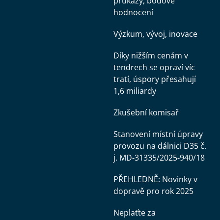
průkazy, bodové
hodnocení
Výzkum, vývoj, inovace
Díky nižším cenám v
tendrech se opraví víc
tratí, úspory přesahují
1,6 miliardy
Zkušební komisař
Stanovení místní úpravy
provozu na dálnici D35 č.
j. MD-31335/2025-940/18
PŘEHLEDNĚ: Novinky v
dopravě pro rok 2025
Neplaťte za