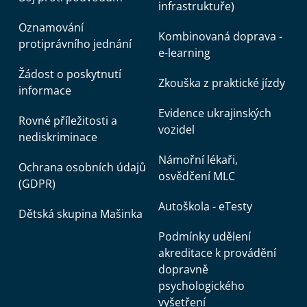
infrastruktuře)
Oznamování
Kombinovaná doprava -
protiprávního jednání
e-learning
Žádost o poskytnutí
Zkouška z praktické jízdy
informace
Evidence ukrajinských
Rovné příležitosti a
vozidel
nediskriminace
Námořní lékaři,
Ochrana osobních údajů
osvědčení MLC
(GDPR)
Autoškola - eTesty
Dětská skupina Mašinka
Podmínky udělení
akreditace k provádění
dopravně
psychologického
vyšetření