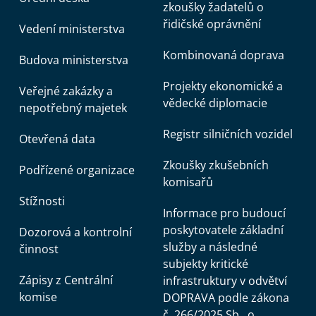
zkoušky žadatelů o
řidičské oprávnění
Vedení ministerstva
Kombinovaná doprava
Budova ministerstva
Projekty ekonomické a
Veřejné zakázky a
vědecké diplomacie
nepotřebný majetek
Registr silničních vozidel
Otevřená data
Zkoušky zkušebních
Podřízené organizace
komisařů
Stížnosti
Informace pro budoucí
poskytovatele základní
Dozorová a kontrolní
služby a následné
činnost
subjekty kritické
Zápisy z Centrální
infrastruktury v odvětví
komise
DOPRAVA podle zákona
č. 266/2025 Sb., o