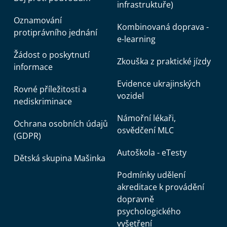
infrastruktuře)
Oznamování
Kombinovaná doprava -
protiprávního jednání
e-learning
Žádost o poskytnutí
Zkouška z praktické jízdy
informace
Evidence ukrajinských
Rovné příležitosti a
vozidel
nediskriminace
Námořní lékaři,
Ochrana osobních údajů
osvědčení MLC
(GDPR)
Autoškola - eTesty
Dětská skupina Mašinka
Podmínky udělení
akreditace k provádění
dopravně
psychologického
vyšetření