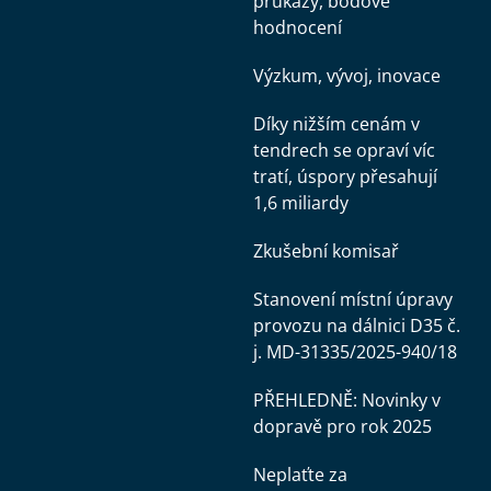
průkazy, bodové
hodnocení
Výzkum, vývoj, inovace
Díky nižším cenám v
tendrech se opraví víc
tratí, úspory přesahují
1,6 miliardy
Zkušební komisař
Stanovení místní úpravy
provozu na dálnici D35 č.
j. MD-31335/2025-940/18
PŘEHLEDNĚ: Novinky v
dopravě pro rok 2025
Neplaťte za