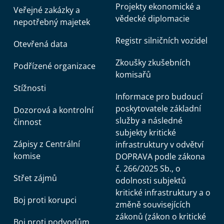
Projekty ekonomické a
Veřejné zakázky a
vědecké diplomacie
nepotřebný majetek
Registr silničních vozidel
Otevřená data
Zkoušky zkušebních
Podřízené organizace
komisařů
Stížnosti
Informace pro budoucí
poskytovatele základní
Dozorová a kontrolní
služby a následné
činnost
subjekty kritické
Zápisy z Centrální
infrastruktury v odvětví
komise
DOPRAVA podle zákona
č. 266/2025 Sb., o
Střet zájmů
odolnosti subjektů
kritické infrastruktury a o
Boj proti korupci
změně souvisejících
zákonů (zákon o kritické
Boj proti podvodům