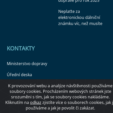
dopravě pro rok 2025
Neplaťte za
elektronickou dálniční
známku víc, než musíte
KONTAKTY
Ministerstvo dopravy
Úřední deska
K provozování webu a analýze návštěvnosti používáme
soubory cookies. Procházením webových stránek jste
Copyright © 2026 Ministerstvo dopravy ČR
srozuměni s tím, jak se soubory cookies nakládáme.
Kliknutím na
odkaz
zjistíte více o souborech cookies, jak 
používáme a jak je povolit či zakázat.
O přístupnosti