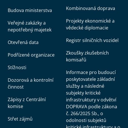
Kombinovaná doprava
Budova ministerstva
Projekty ekonomické a
Veřejné zakázky a
vědecké diplomacie
nepotřebný majetek
Registr silničních vozidel
Otevřená data
Zkoušky zkušebních
Podřízené organizace
komisařů
Stížnosti
Informace pro budoucí
poskytovatele základní
Dozorová a kontrolní
služby a následné
činnost
subjekty kritické
Zápisy z Centrální
infrastruktury v odvětví
komise
DOPRAVA podle zákona
č. 266/2025 Sb., o
Střet zájmů
odolnosti subjektů
kritické infrastruktury a o