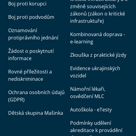
Boj proti korupci
změně souvisejících
zákonů (zákon o kritické
Boj proti podvodům
infrastruktuře)
Oznamování
Kombinovaná doprava -
protiprávního jednání
e-learning
Žádost o poskytnutí
Zkouška z praktické jízdy
informace
Evidence ukrajinských
Rovné příležitosti a
vozidel
nediskriminace
Námořní lékaři,
Ochrana osobních údajů
osvědčení MLC
(GDPR)
Autoškola - eTesty
Dětská skupina Mašinka
Podmínky udělení
akreditace k provádění