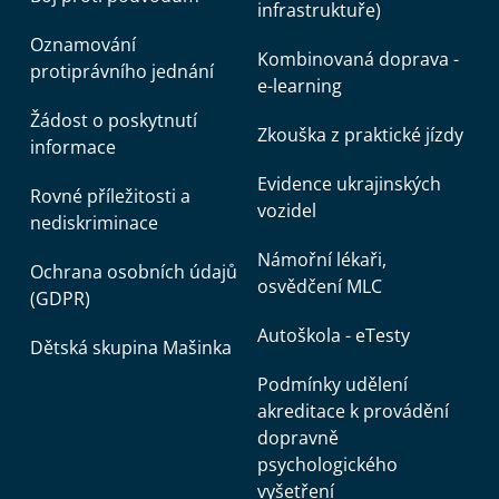
infrastruktuře)
Oznamování
Kombinovaná doprava -
protiprávního jednání
e-learning
Žádost o poskytnutí
Zkouška z praktické jízdy
informace
Evidence ukrajinských
Rovné příležitosti a
vozidel
nediskriminace
Námořní lékaři,
Ochrana osobních údajů
osvědčení MLC
(GDPR)
Autoškola - eTesty
Dětská skupina Mašinka
Podmínky udělení
akreditace k provádění
dopravně
psychologického
vyšetření