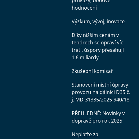
průkazy, bodové
hodnocení
Výzkum, vývoj, inovace
Díky nižším cenám v
tendrech se opraví víc
tratí, úspory přesahují
1,6 miliardy
Zkušební komisař
Stanovení místní úpravy
provozu na dálnici D35 č.
j. MD-31335/2025-940/18
PŘEHLEDNĚ: Novinky v
dopravě pro rok 2025
Neplaťte za