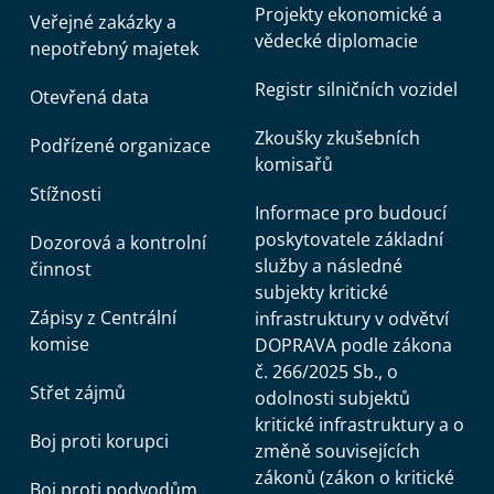
Projekty ekonomické a
Veřejné zakázky a
vědecké diplomacie
nepotřebný majetek
Registr silničních vozidel
Otevřená data
Zkoušky zkušebních
Podřízené organizace
komisařů
Stížnosti
Informace pro budoucí
poskytovatele základní
Dozorová a kontrolní
služby a následné
činnost
subjekty kritické
Zápisy z Centrální
infrastruktury v odvětví
komise
DOPRAVA podle zákona
č. 266/2025 Sb., o
Střet zájmů
odolnosti subjektů
kritické infrastruktury a o
Boj proti korupci
změně souvisejících
zákonů (zákon o kritické
Boj proti podvodům