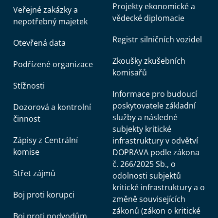
Projekty ekonomické a
Veřejné zakázky a
vědecké diplomacie
nepotřebný majetek
Registr silničních vozidel
Otevřená data
Zkoušky zkušebních
Podřízené organizace
komisařů
Stížnosti
Informace pro budoucí
poskytovatele základní
Dozorová a kontrolní
služby a následné
činnost
subjekty kritické
Zápisy z Centrální
infrastruktury v odvětví
komise
DOPRAVA podle zákona
č. 266/2025 Sb., o
Střet zájmů
odolnosti subjektů
kritické infrastruktury a o
Boj proti korupci
změně souvisejících
zákonů (zákon o kritické
Boj proti podvodům