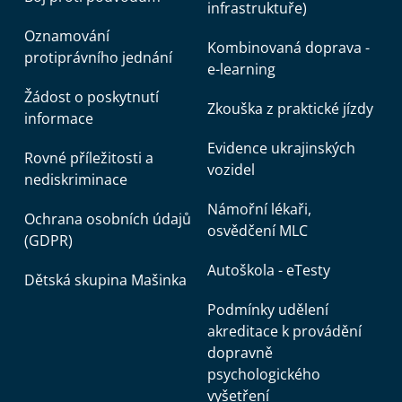
infrastruktuře)
Oznamování
Kombinovaná doprava -
protiprávního jednání
e-learning
Žádost o poskytnutí
Zkouška z praktické jízdy
informace
Evidence ukrajinských
Rovné příležitosti a
vozidel
nediskriminace
Námořní lékaři,
Ochrana osobních údajů
osvědčení MLC
(GDPR)
Autoškola - eTesty
Dětská skupina Mašinka
Podmínky udělení
akreditace k provádění
dopravně
psychologického
vyšetření