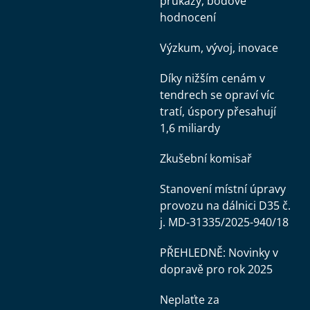
průkazy, bodové
hodnocení
Výzkum, vývoj, inovace
Díky nižším cenám v
tendrech se opraví víc
tratí, úspory přesahují
1,6 miliardy
Zkušební komisař
Stanovení místní úpravy
provozu na dálnici D35 č.
j. MD-31335/2025-940/18
PŘEHLEDNĚ: Novinky v
dopravě pro rok 2025
Neplaťte za