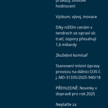
průkazy, bodové
hodnocení
Výzkum, vývoj, inovace
Díky nižším cenám v
tendrech se opraví víc
tratí, úspory přesahují
1,6 miliardy
Zkušební komisař
Stanovení místní úpravy
provozu na dálnici D35 č.
j. MD-31335/2025-940/18
PŘEHLEDNĚ: Novinky v
dopravě pro rok 2025
Neplaťte za