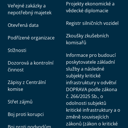
Projekty ekonomické a
Veřejné zakázky a
vědecké diplomacie
nepotřebný majetek
Registr silničních vozidel
Otevřená data
Zkoušky zkušebních
Podřízené organizace
komisařů
Stížnosti
Informace pro budoucí
poskytovatele základní
Dozorová a kontrolní
služby a následné
činnost
subjekty kritické
Zápisy z Centrální
infrastruktury v odvětví
komise
DOPRAVA podle zákona
č. 266/2025 Sb., o
Střet zájmů
odolnosti subjektů
kritické infrastruktury a o
Boj proti korupci
změně souvisejících
zákonů (zákon o kritické
Boj proti podvodům