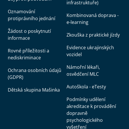
infrastruktuře)
Oznamování
Kombinovaná doprava -
protiprávního jednání
e-learning
Žádost o poskytnutí
Zkouška z praktické jízdy
informace
Evidence ukrajinských
Rovné příležitosti a
vozidel
nediskriminace
Námořní lékaři,
Ochrana osobních údajů
osvědčení MLC
(GDPR)
Autoškola - eTesty
Dětská skupina Mašinka
Podmínky udělení
akreditace k provádění
dopravně
psychologického
vyšetření