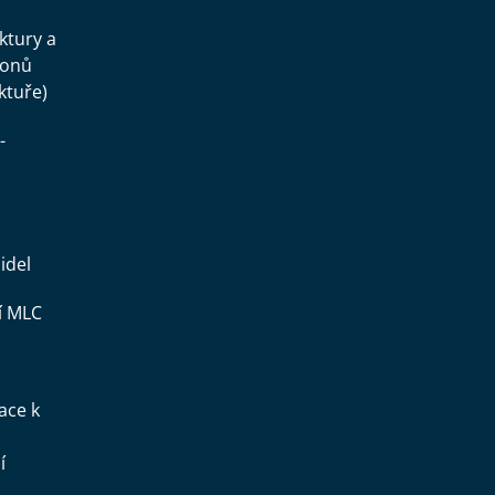
uktury a
konů
ktuře)
-
idel
í MLC
ace k
í