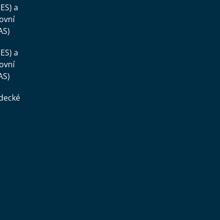
ES) a
ovní
AS)
ES) a
ovní
AS)
ědecké
,