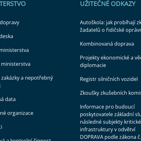
STERSTVO
UŽITEČNÉ ODKAZY
 dopravy
Autoškola: jak probíhají 
žadatelů o řidičské opráv
 deska
Kombinovaná doprava
ministerstva
Projekty ekonomické a v
ministerstva
diplomacie
 zakázky a nepotřebný
Registr silničních vozidel
k
Zkoušky zkušebních komi
ná data
Informace pro budoucí
né organizace
poskytovatele základní sl
následné subjekty kritické
i
infrastruktury v odvětví
DOPRAVA podle zákona č
á a kontrolní činnost