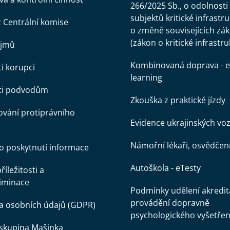
266/2025 Sb., o odolnosti
subjektů kritické infrastr
z Centrální komise
o změně souvisejících zá
(zákon o kritické infrastru
ájmů
Kombinovaná doprava - e
ti korupci
learning
oti podvodům
Zkouška z praktické jízdy
vání protiprávního
Evidence ukrajinských voz
Námořní lékaři, osvědčen
o poskytnutí informace
Autoškola - eTesty
íležitosti a
iminace
Podmínky udělení akredit
provádění dopravně
a osobních údajů (GDPR)
psychologického vyšetřen
skupina Mašinka