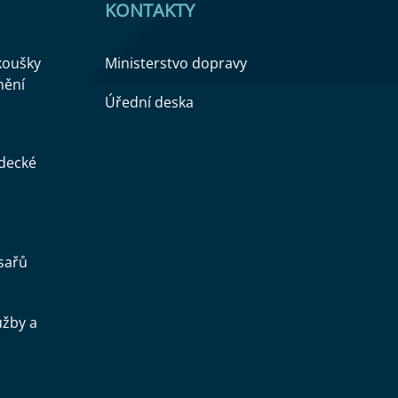
KONTAKTY
zkoušky
Ministerstvo dopravy
nění
Úřední deska
ědecké
sařů
užby a
.