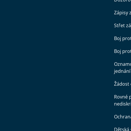
Zápisy 
Střet z
Boj pro
Boj pr
Oznamo
jednání
Žádost 
Rovné př
nediskr
Ochran
Dětská 