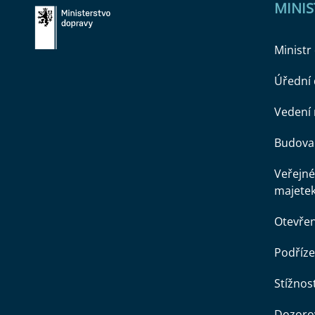
MINI
Ministr
Úřední
Vedení 
Budova 
Veřejné
majete
Otevře
Podříze
Stížnost
Dozorov