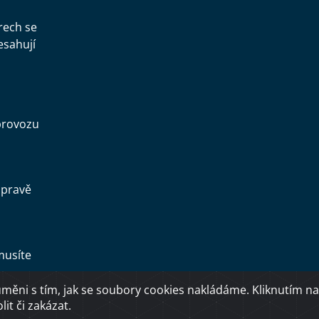
rech se
esahují
provozu
opravě
musíte
ěni s tím, jak se soubory cookies nakládáme. Kliknutím na
Copyright © 2026 Ministerstvo dopravy ČR
it či zakázat.
O přístupnosti