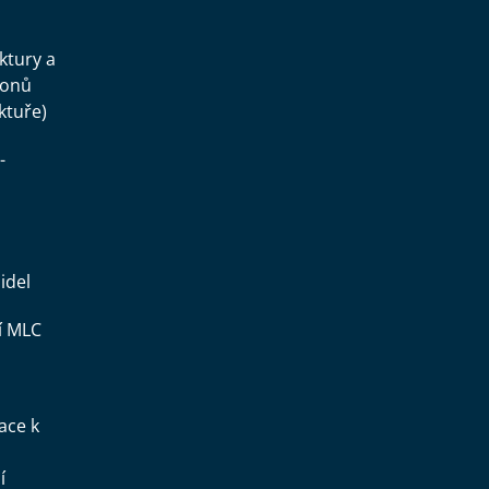
.
uktury a
konů
ktuře)
-
idel
í MLC
ace k
í