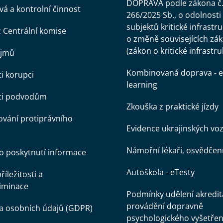
DOPRAVA podle zákona č
á a kontrolní činnost
266/2025 Sb., o odolnosti
subjektů kritické infrastr
z Centrální komise
o změně souvisejících zá
(zákon o kritické infrastru
ájmů
Kombinovaná doprava - e
ti korupci
learning
oti podvodům
Zkouška z praktické jízdy
vání protiprávního
Evidence ukrajinských voz
Námořní lékaři, osvědčen
o poskytnutí informace
Autoškola - eTesty
íležitosti a
iminace
Podmínky udělení akredit
provádění dopravně
a osobních údajů (GDPR)
psychologického vyšetřen