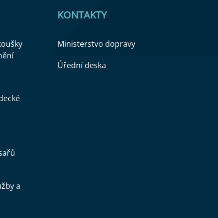
KONTAKTY
zkoušky
Ministerstvo dopravy
nění
Úřední deska
ědecké
sařů
užby a