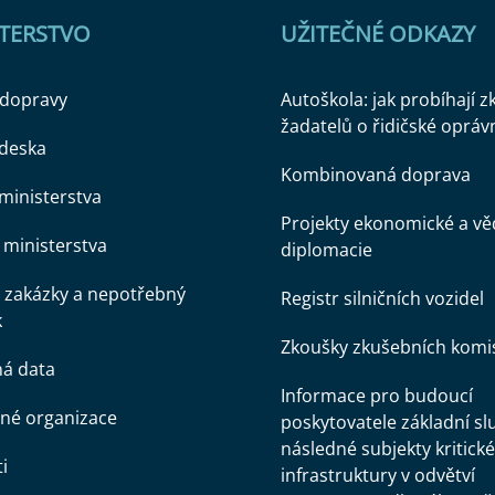
STERSTVO
UŽITEČNÉ ODKAZY
 dopravy
Autoškola: jak probíhají 
žadatelů o řidičské opráv
 deska
Kombinovaná doprava
ministerstva
Projekty ekonomické a v
ministerstva
diplomacie
 zakázky a nepotřebný
Registr silničních vozidel
k
Zkoušky zkušebních komi
ná data
Informace pro budoucí
né organizace
poskytovatele základní sl
následné subjekty kritické
i
infrastruktury v odvětví