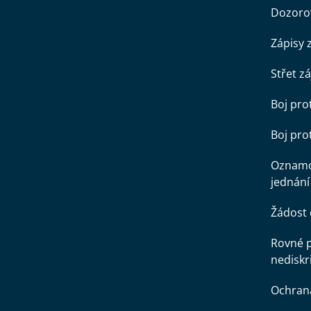
Dozorov
Zápisy 
Střet z
Boj pro
Boj pr
Oznamo
jednání
Žádost 
Rovné př
nediskr
Ochran