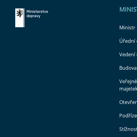
MINI
Ministr
Úřední
Vedení 
Budova 
Veřejné
majete
Otevře
Podříze
Stížnost