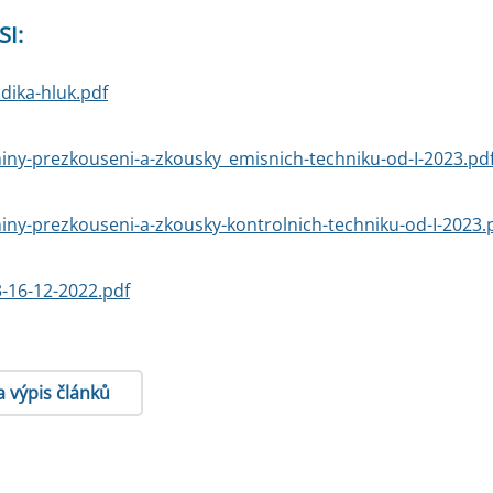
SI:
dika-hluk.pdf
iny-prezkouseni-a-zkousky_emisnich-techniku-od-I-2023.pd
iny-prezkouseni-a-zkousky-kontrolnich-techniku-od-I-2023.
-16-12-2022.pdf
a výpis článků