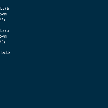
ES) a
ovní
AS)
ES) a
ovní
AS)
ědecké
,