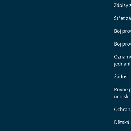
Zápisy 
Střet z
Boj pro
Boj pr
Oznamo
jednání
Žádost 
Rovné př
nediskr
Ochran
Dětská 