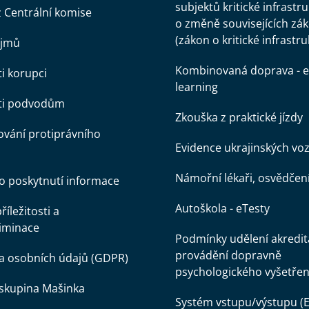
subjektů kritické infrastr
z Centrální komise
o změně souvisejících zá
(zákon o kritické infrastru
ájmů
Kombinovaná doprava - e
ti korupci
learning
oti podvodům
Zkouška z praktické jízdy
vání protiprávního
Evidence ukrajinských voz
Námořní lékaři, osvědčen
o poskytnutí informace
Autoškola - eTesty
íležitosti a
iminace
Podmínky udělení akredit
provádění dopravně
a osobních údajů (GDPR)
psychologického vyšetřen
skupina Mašinka
Systém vstupu/výstupu (E