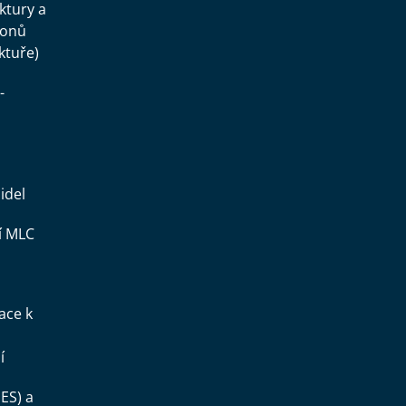
uktury a
konů
ktuře)
-
idel
í MLC
ace k
í
ES) a