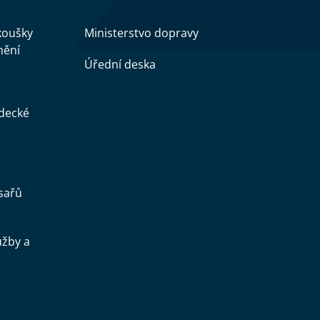
zkoušky
Ministerstvo dopravy
nění
Úřední deska
ědecké
sařů
užby a
.