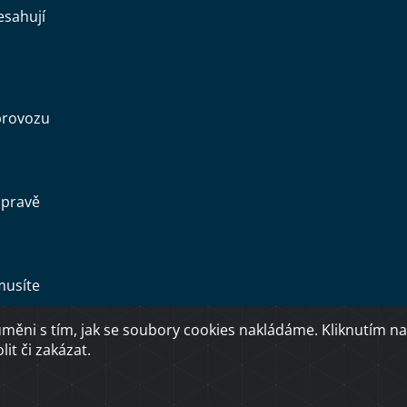
esahují
provozu
opravě
musíte
ěni s tím, jak se soubory cookies nakládáme. Kliknutím na
Copyright © 2026 Ministerstvo dopravy ČR
it či zakázat.
O přístupnosti