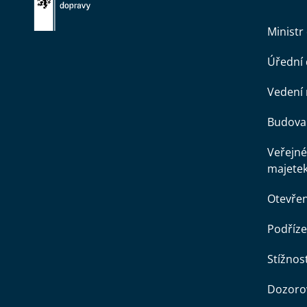
Ministr
Úřední
Vedení 
Budova 
Veřejné
majete
Otevře
Podříze
Stížnost
Dozorov