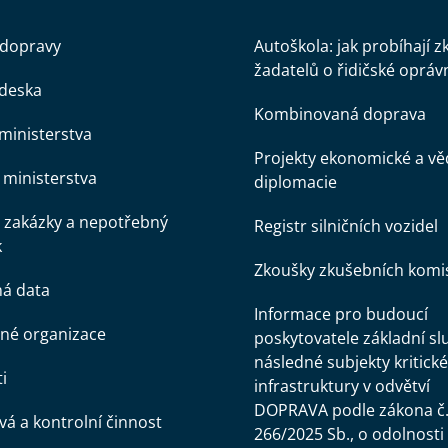
 dopravy
Autoškola: jak probíhají 
žadatelů o řidičské opráv
 deska
Kombinovaná doprava
ministerstva
Projekty ekonomické a v
ministerstva
diplomacie
 zakázky a nepotřebný
Registr silničních vozidel
k
Zkoušky zkušebních komi
ná data
Informace pro budoucí
né organizace
poskytovatele základní sl
následné subjekty kritické
i
infrastruktury v odvětví
DOPRAVA podle zákona č
á a kontrolní činnost
266/2025 Sb., o odolnosti