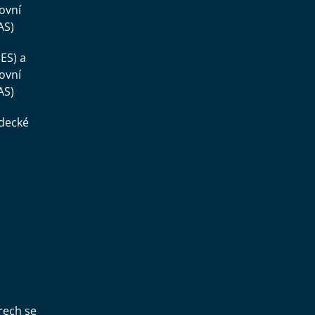
ovní
AS)
ES) a
ovní
AS)
ědecké
,
rech se