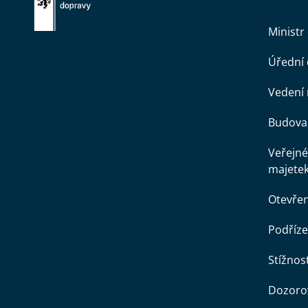
Ministr
Úřední
Vedení 
Budova 
Veřejné
majete
Otevře
Podříze
Stížnost
Dozorov