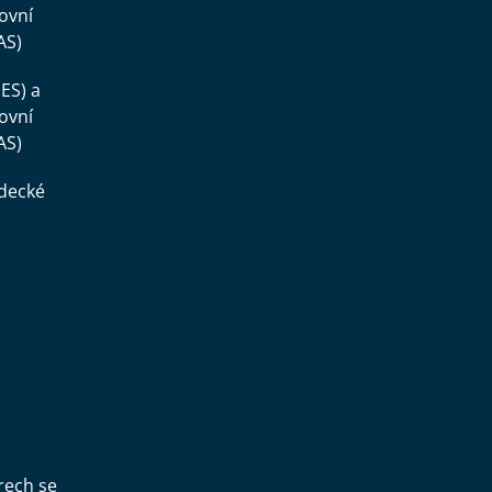
ovní
AS)
ES) a
ovní
AS)
ědecké
,
rech se