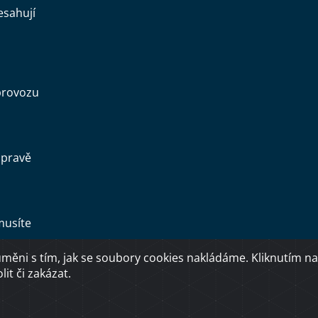
esahují
provozu
opravě
musíte
ěni s tím, jak se soubory cookies nakládáme. Kliknutím na
Copyright © 2026 Ministerstvo dopravy ČR
it či zakázat.
O přístupnosti