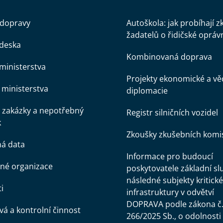
 dopravy
Autoškola: jak probíhají 
žadatelů o řidičské opráv
 deska
Kombinovaná doprava
ministerstva
Projekty ekonomické a v
ministerstva
diplomacie
 zakázky a nepotřebný
Registr silničních vozidel
k
Zkoušky zkušebních komi
ná data
Informace pro budoucí
né organizace
poskytovatele základní sl
následné subjekty kritické
i
infrastruktury v odvětví
DOPRAVA podle zákona č
á a kontrolní činnost
266/2025 Sb., o odolnosti