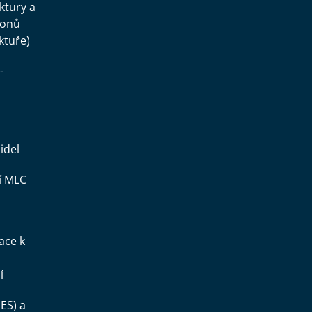
uktury a
konů
ktuře)
-
idel
í MLC
ace k
í
ES) a