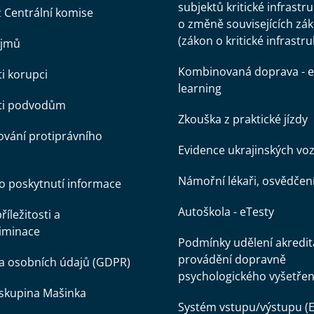
subjektů kritické infrastr
z Centrální komise
o změně souvisejících zá
(zákon o kritické infrastru
ájmů
Kombinovaná doprava - e
ti korupci
learning
oti podvodům
Zkouška z praktické jízdy
vání protiprávního
Evidence ukrajinských voz
Námořní lékaři, osvědčen
o poskytnutí informace
Autoškola - eTesty
íležitosti a
iminace
Podmínky udělení akredit
provádění dopravně
a osobních údajů (GDPR)
psychologického vyšetřen
skupina Mašinka
Systém vstupu/výstupu (E