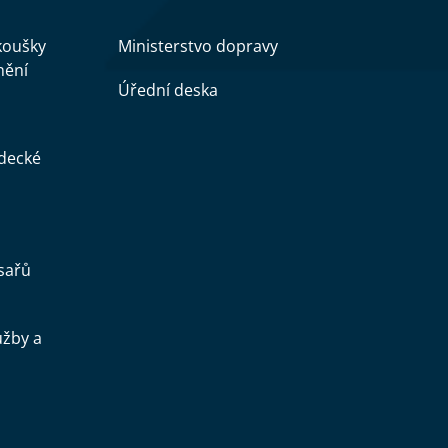
zkoušky
Ministerstvo dopravy
nění
Úřední deska
ědecké
sařů
užby a
.