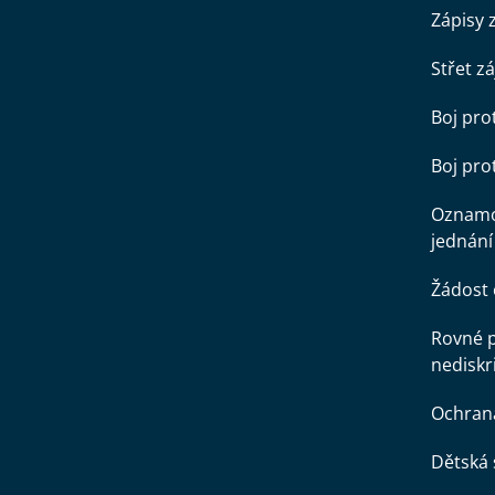
Zápisy 
Střet z
Boj pro
Boj pr
Oznamo
jednání
Žádost 
Rovné př
nediskr
Ochran
Dětská 