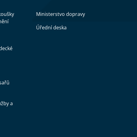
zkoušky
Ministerstvo dopravy
nění
Úřední deska
ědecké
sařů
užby a
.