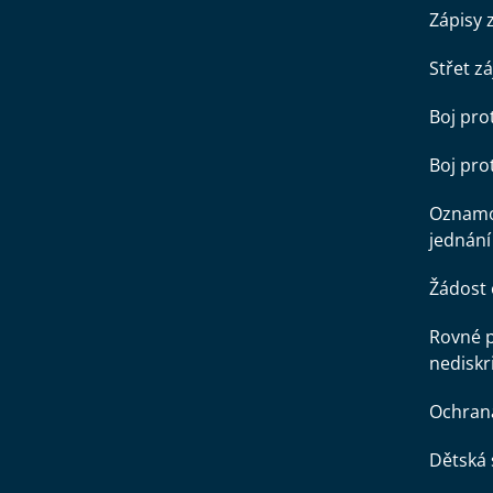
Zápisy 
Střet z
Boj pro
Boj pr
Oznamo
jednání
Žádost 
Rovné př
nediskr
Ochran
Dětská 