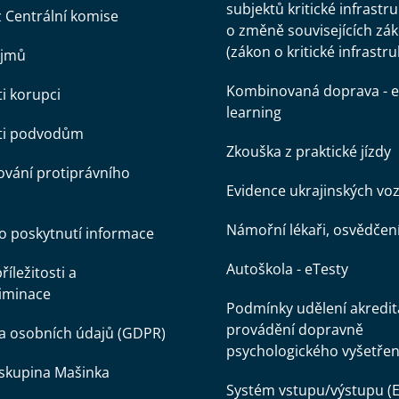
subjektů kritické infrastr
z Centrální komise
o změně souvisejících zá
(zákon o kritické infrastru
ájmů
Kombinovaná doprava - e
ti korupci
learning
oti podvodům
Zkouška z praktické jízdy
vání protiprávního
Evidence ukrajinských voz
Námořní lékaři, osvědčen
o poskytnutí informace
Autoškola - eTesty
íležitosti a
iminace
Podmínky udělení akredit
provádění dopravně
a osobních údajů (GDPR)
psychologického vyšetřen
skupina Mašinka
Systém vstupu/výstupu (E