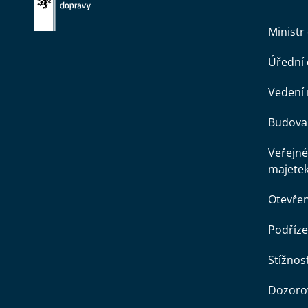
Ministr
Úřední
Vedení 
Budova 
Veřejné
majete
Otevře
Podříze
Stížnost
Dozorov