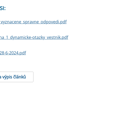
SI:
_vyznacene_spravne_odpovedi.pdf
oha_1_dynamicke-otazky_vestnik.pdf
28-6-2024.pdf
a výpis článků