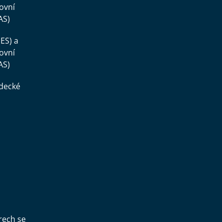
ovní
AS)
ES) a
ovní
AS)
ědecké
,
rech se