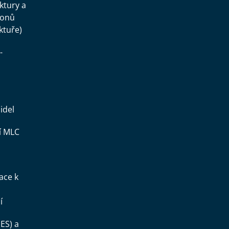
uktury a
konů
ktuře)
-
idel
í MLC
ace k
í
ES) a