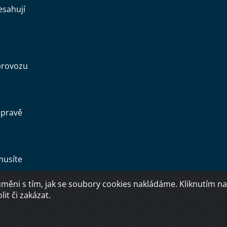
esahují
provozu
opravě
musíte
ěni s tím, jak se soubory cookies nakládáme. Kliknutím na
Copyright © 2026 Ministerstvo dopravy ČR
it či zakázat.
O přístupnosti