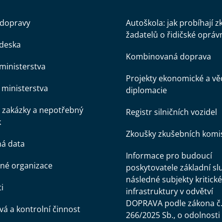
 dopravy
Autoškola: jak probíhají 
žadatelů o řidičské opráv
 deska
Kombinovaná doprava
ministerstva
Projekty ekonomické a v
ministerstva
diplomacie
 zakázky a nepotřebný
Registr silničních vozidel
k
Zkoušky zkušebních komi
ná data
Informace pro budoucí
né organizace
poskytovatele základní sl
následné subjekty kritické
i
infrastruktury v odvětví
DOPRAVA podle zákona č
á a kontrolní činnost
266/2025 Sb., o odolnosti