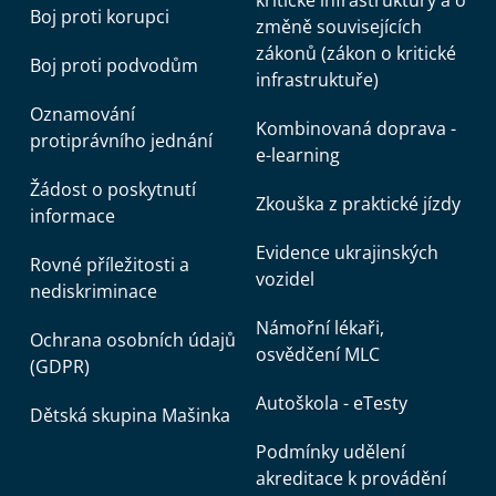
kritické infrastruktury a o
Boj proti korupci
změně souvisejících
zákonů (zákon o kritické
Boj proti podvodům
infrastruktuře)
Oznamování
Kombinovaná doprava -
protiprávního jednání
e-learning
Žádost o poskytnutí
Zkouška z praktické jízdy
informace
Evidence ukrajinských
Rovné příležitosti a
vozidel
nediskriminace
Námořní lékaři,
Ochrana osobních údajů
osvědčení MLC
(GDPR)
Autoškola - eTesty
Dětská skupina Mašinka
Podmínky udělení
akreditace k provádění