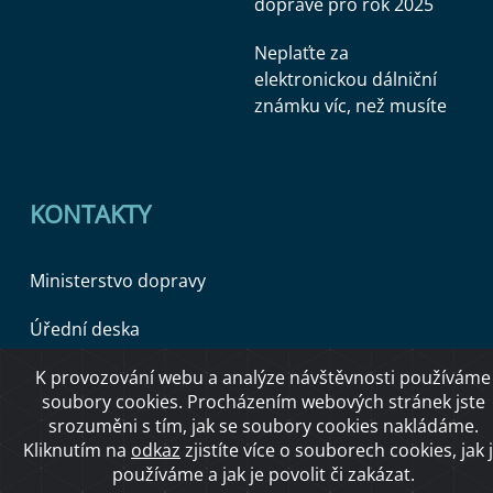
dopravě pro rok 2025
Neplaťte za
elektronickou dálniční
známku víc, než musíte
KONTAKTY
Ministerstvo dopravy
Úřední deska
K provozování webu a analýze návštěvnosti používáme
soubory cookies. Procházením webových stránek jste
Copyright © 2026 Ministerstvo dopravy ČR
srozuměni s tím, jak se soubory cookies nakládáme.
Kliknutím na
odkaz
zjistíte více o souborech cookies, jak 
používáme a jak je povolit či zakázat.
O přístupnosti