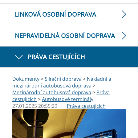
LINKOVÁ OSOBNÍ DOPRAVA
NEPRAVIDELNÁ OSOBNÍ DOPRAVA
PRÁVA CESTUJÍCÍCH
Dokumenty
>
Silniční doprava
>
Nákladní a
mezinárodní autobusová doprava
>
Mezinárodní autobusová doprava
>
Práva
cestujících
>
Autobusové terminály
27.01.2025 20:55:29
|
Práva cestujících