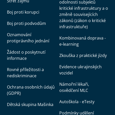
Střet zájmů
odolnosti subjektů
kritické infrastruktury a o
Boj proti korupci
změně souvisejících
zákonů (zákon o kritické
Boj proti podvodům
infrastruktuře)
Oznamování
Kombinovaná doprava -
protiprávního jednání
e-learning
Žádost o poskytnutí
Zkouška z praktické jízdy
informace
Evidence ukrajinských
Rovné příležitosti a
vozidel
nediskriminace
Námořní lékaři,
Ochrana osobních údajů
osvědčení MLC
(GDPR)
Autoškola - eTesty
Dětská skupina Mašinka
Podmínky udělení