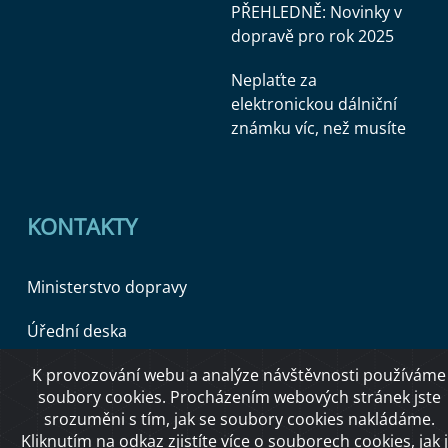
PŘEHLEDNĚ: Novinky v
dopravě pro rok 2025
Neplaťte za
elektronickou dálniční
známku víc, než musíte
KONTAKTY
Ministerstvo dopravy
Úřední deska
K provozování webu a analýze návštěvnosti používáme
soubory cookies. Procházením webových stránek jste
Copyright © 2026 Ministerstvo dopravy ČR
srozuměni s tím, jak se soubory cookies nakládáme.
Kliknutím na
odkaz
zjistíte více o souborech cookies, jak 