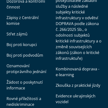
poskytovatele základní
Dozorová a kontrolní
služby a následné
činnost
subjekty kritické
Zápisy z Centrální
infrastruktury v odvětví
komise
DOPRAVA podle zákona
č. 266/2025 Sb., o
Střet zájmů
odolnosti subjektů
kritické infrastruktury a o
Boj proti korupci
změně souvisejících
zákonů (zákon o kritické
Boj proti podvodům
infrastruktuře)
Oznamování
Kombinovaná doprava -
protiprávního jednání
e-learning
Žádost o poskytnutí
Zkouška z praktické jízdy
informace
Evidence ukrajinských
Rovné příležitosti a
vozidel
nediskriminace