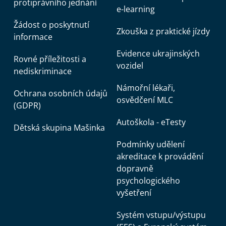
protiprávního jednání
e-learning
Žádost o poskytnutí
Zkouška z praktické jízdy
informace
Evidence ukrajinských
Rovné příležitosti a
vozidel
nediskriminace
Námořní lékaři,
Ochrana osobních údajů
osvědčení MLC
(GDPR)
Autoškola - eTesty
Dětská skupina Mašinka
Podmínky udělení
akreditace k provádění
dopravně
psychologického
vyšetření
Systém vstupu/výstupu