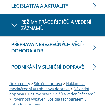
LEGISLATIVA A AKTUALITY
REŽIMY PRÁCE ŘIDIČŮ A VEDENÍ
ZÁZNAMŮ
PŘEPRAVA NEBEZPEČNÝCH VĚCÍ -
DOHODA ADR
PODNIKÁNÍ V SILNIČNÍ DOPRAVĚ
Dokumenty
>
Silniční doprava
>
Nákladní a
mezinárodní autobusová doprava
>
Nákladní
doprava
>
Režimy práce řidičů a vedení záznamů
>
Povinnost vybavení vozidla tachografem v
nákladní dopravě