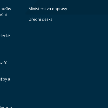
zkoušky
Ministerstvo dopravy
nění
Úřední deska
ědecké
sařů
užby a
.