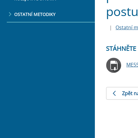
postu
OSTATNÍ METODIKY
|
Ostatní m
STÁHNĚTE 
ME55
Zpět n