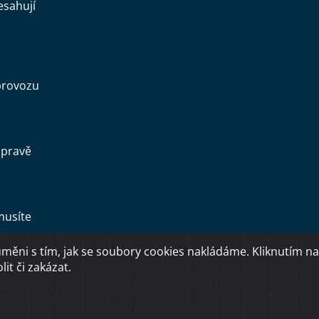
esahují
provozu
opravě
musíte
ěni s tím, jak se soubory cookies nakládáme. Kliknutím na
Copyright © 2026 Ministerstvo dopravy ČR
it či zakázat.
O přístupnosti