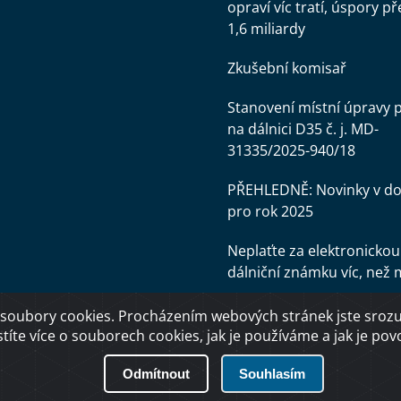
opraví víc tratí, úspory př
1,6 miliardy
Zkušební komisař
Stanovení místní úpravy 
na dálnici D35 č. j. MD-
31335/2025-940/18
PŘEHLEDNĚ: Novinky v d
pro rok 2025
Neplaťte za elektronickou
dálniční známku víc, než 
soubory cookies. Procházením webových stránek jste srozum
stíte více o souborech cookies, jak je používáme a jak je povol
Odmítnout
Souhlasím