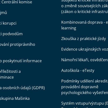
subjektů kritické infrastr
z Centrální komise
o změně souvisejících zá
(zákon o kritické infrastru
ájmů
Kombinovaná doprava - e
ti korupci
learning
oti podvodům
Zkouška z praktické jízdy
vání protiprávního
Evidence ukrajinských voz
Námořní lékaři, osvědčen
o poskytnutí informace
Autoškola - eTesty
íležitosti a
iminace
Podmínky udělení akredit
provádění dopravně
a osobních údajů (GDPR)
psychologického vyšetřen
skupina Mašinka
Systém vstupu/výstupu (E