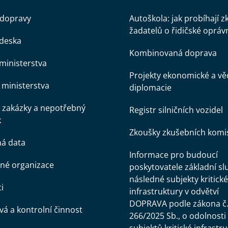
 dopravy
Autoškola: jak probíhají 
žadatelů o řidičské opráv
 deska
Kombinovaná doprava
ministerstva
Projekty ekonomické a v
ministerstva
diplomacie
 zakázky a nepotřebný
Registr silničních vozidel
k
Zkoušky zkušebních komi
ná data
Informace pro budoucí
né organizace
poskytovatele základní sl
následné subjekty kritické
i
infrastruktury v odvětví
DOPRAVA podle zákona č
á a kontrolní činnost
266/2025 Sb., o odolnosti