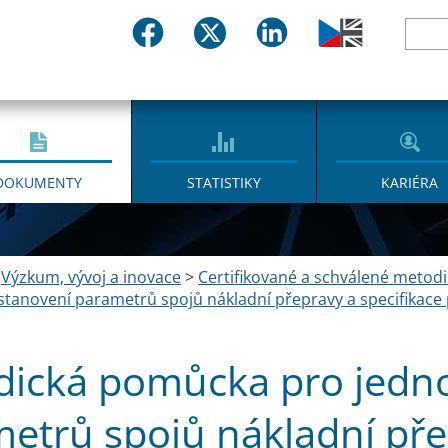
DOKUMENTY
STATISTIKY
KARIÉRA
>
Výzkum, vývoj a inovace
>
Certifikované a schválené metodi
tanovení parametrů spojů nákladní přepravy a specifikace
ická pomůcka pro jedn
etrů spojů nákladní pře