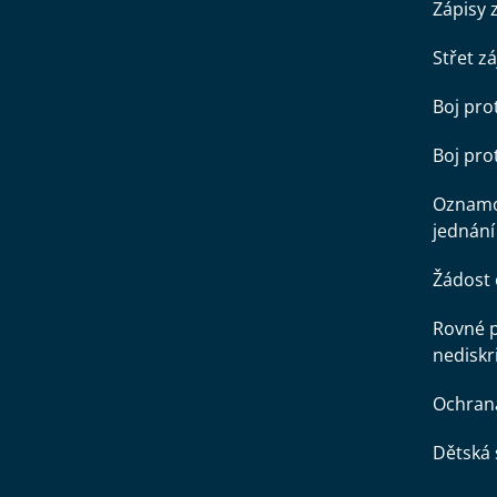
Zápisy 
Střet z
Boj pro
Boj pr
Oznamo
jednání
Žádost 
Rovné př
nediskr
Ochran
Dětská 