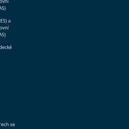
ovní
AS)
ES) a
ovní
AS)
ědecké
,
rech se