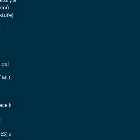
uktury a
konů
ktuře)
-
idel
í MLC
ace k
í
ES) a