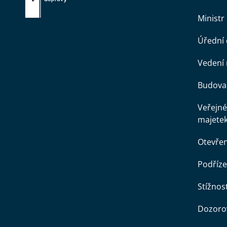
Ministr
Úřední
Vedení 
Budova 
Veřejné
majete
Otevře
Podříze
Stížnost
Dozorov