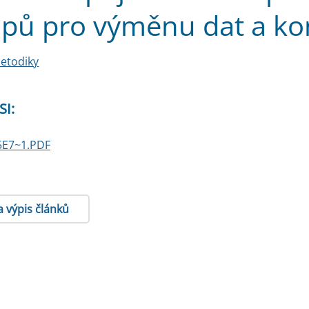
pů pro výměnu dat a ko
etodiky
SI:
E7~1.PDF
a výpis článků