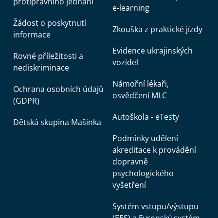
protiprávního jednání
e-learning
Žádost o poskytnutí
Zkouška z praktické jízdy
informace
Evidence ukrajinských
Rovné příležitosti a
vozidel
nediskriminace
Námořní lékaři,
Ochrana osobních údajů
osvědčení MLC
(GDPR)
Autoškola - eTesty
Dětská skupina Mašinka
Podmínky udělení
akreditace k provádění
dopravně
psychologického
vyšetření
Systém vstupu/výstupu