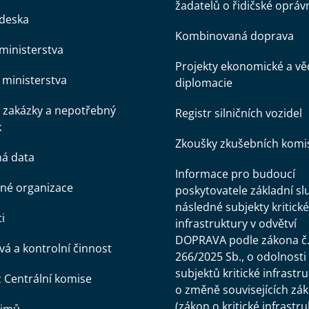
žadatelů o řidičské opráv
 deska
Kombinovaná doprava
ministerstva
Projekty ekonomické a v
ministerstva
diplomacie
 zakázky a nepotřebný
Registr silničních vozidel
k
Zkoušky zkušebních komi
ná data
Informace pro budoucí
né organizace
poskytovatele základní sl
následné subjekty kritické
i
infrastruktury v odvětví
DOPRAVA podle zákona č
á a kontrolní činnost
266/2025 Sb., o odolnosti
subjektů kritické infrastr
z Centrální komise
o změně souvisejících zá
(zákon o kritické infrastru