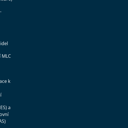
-
idel
í MLC
ace k
í
ES) a
ovní
AS)