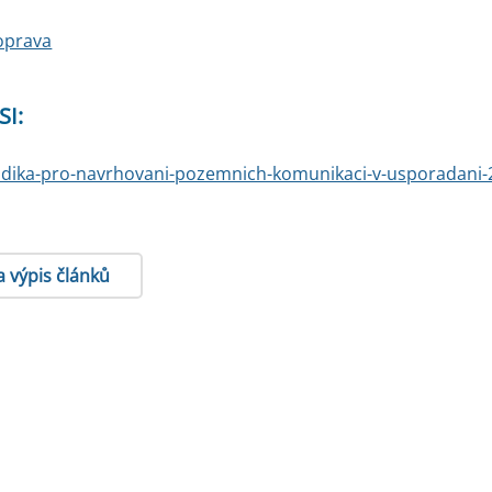
doprava
SI:
dika-pro-navrhovani-pozemnich-komunikaci-v-usporadani-2
a výpis článků