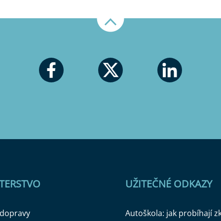
Nahoru
STERSTVO
UŽITEČNÉ ODKAZY
 dopravy
Autoškola: jak probíhají 