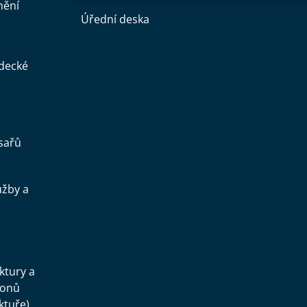
nění
Úřední deska
ědecké
sařů
užby a
.
uktury a
konů
ktuře)