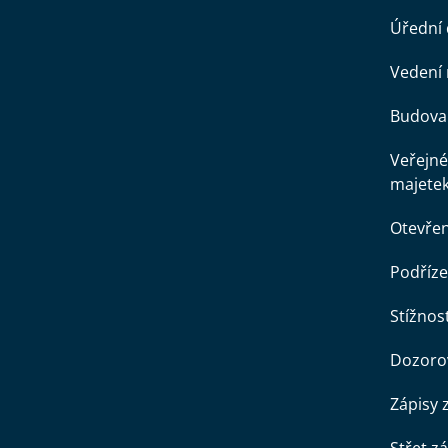
Úřední
Vedení 
Budova 
Veřejné
majete
Otevře
Podříze
Stížnost
Dozorov
Zápisy 