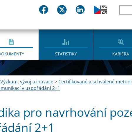
DOKUMENTY
STATISTIKY
KARIÉRA
>
Výzkum, vývoj a inovace
>
Certifikované a schválené metodi
munikací v uspořádání 2+1
ika pro navrhování poz
ádání 2+1