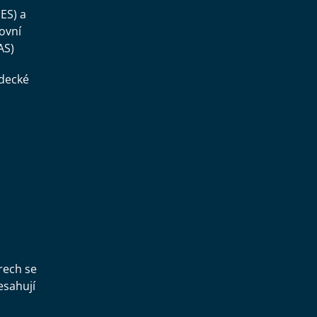
ES) a
ovní
AS)
ědecké
,
rech se
esahují