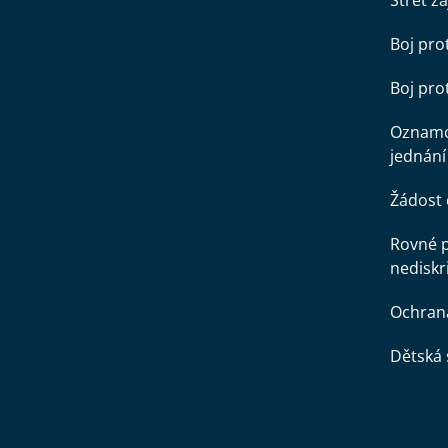
Střet z
Boj pro
Boj pr
Oznamo
jednání
Žádost 
Rovné př
nediskr
Ochran
Dětská 