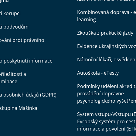
ájmů
Kombinovaná doprava - e
ti korupci
learning
oti podvodům
Zkouška z praktické jízdy
vání protiprávního
Evidence ukrajinských voz
Námořní lékaři, osvědčen
o poskytnutí informace
Autoškola - eTesty
íležitosti a
iminace
Podmínky udělení akredit
provádění dopravně
a osobních údajů (GDPR)
psychologického vyšetřen
skupina Mašinka
Systém vstupu/výstupu (E
Evropský systém pro cest
informace a povolení (ETI