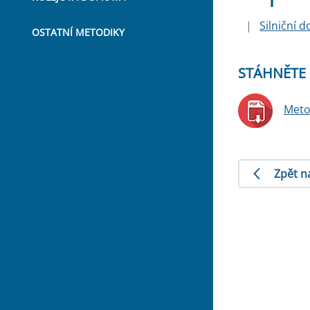
|
Silniční 
OSTATNÍ METODIKY
STÁHNĚTE 
Meto
Zpět n