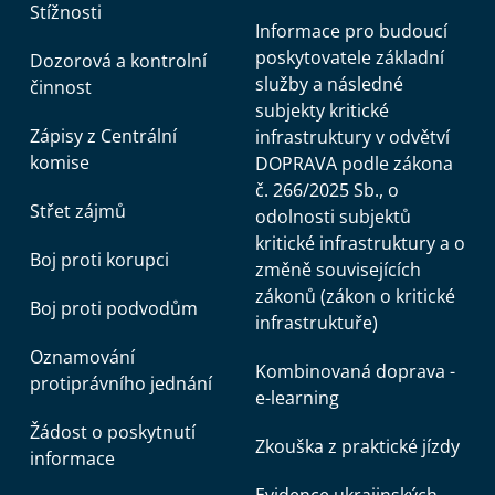
Stížnosti
Informace pro budoucí
poskytovatele základní
Dozorová a kontrolní
služby a následné
činnost
subjekty kritické
Zápisy z Centrální
infrastruktury v odvětví
komise
DOPRAVA podle zákona
č. 266/2025 Sb., o
Střet zájmů
odolnosti subjektů
kritické infrastruktury a o
Boj proti korupci
změně souvisejících
zákonů (zákon o kritické
Boj proti podvodům
infrastruktuře)
Oznamování
Kombinovaná doprava -
protiprávního jednání
e-learning
Žádost o poskytnutí
Zkouška z praktické jízdy
informace