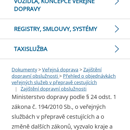
VOZIDLA, KONCEPCE VEŘEJNÉ
DOPRAVY
REGISTRY, SMLOUVY, SYSTÉMY
TAXISLUŽBA
Dokumenty
>
Veřejná doprava
>
Zajištění
dopravní obslužnosti
>
Přehled o objednávkách
veřejných služeb v přepravě cestujících
|
Zajištění dopravní obslužnosti
Ministerstvo dopravy podle § 24 odst. 1
zákona č. 194/2010 Sb., o veřejných
službách v přepravě cestujících a o
změně dalších zákonů, vyzvalo kraje a