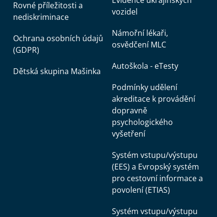
Evidence ukrajinských
Rovné příležitosti a
vozidel
nediskriminace
Námořní lékaři,
Ochrana osobních údajů
osvědčení MLC
(GDPR)
Autoškola - eTesty
Dětská skupina Mašinka
Podmínky udělení
akreditace k provádění
dopravně
psychologického
vyšetření
Systém vstupu/výstupu
(EES) a Evropský systém
pro cestovní informace a
povolení (ETIAS)
Systém vstupu/výstupu