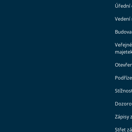
Úřední
Vedení 
Budova 
Veřejné
majete
Otevře
Podříze
Stížnost
Dozorov
Zápisy 
Střet z