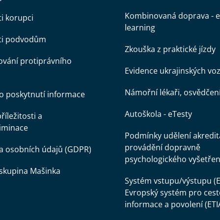
Kombinovaná doprava - e
ti korupci
learning
oti podvodům
Zkouška z praktické jízdy
vání protiprávního
Evidence ukrajinských voz
Námořní lékaři, osvědčen
o poskytnutí informace
Autoškola - eTesty
íležitosti a
iminace
Podmínky udělení akredit
provádění dopravně
a osobních údajů (GDPR)
psychologického vyšetřen
skupina Mašinka
Systém vstupu/výstupu (E
Evropský systém pro cest
informace a povolení (ETI