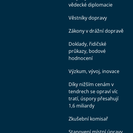
vědecké diplomacie
Věstníky dopravy
Zákony v drážní dopravě
Doklady, řidičské
průkazy, bodové
hodnocení
Výzkum, vývoj, inovace
Díky nižším cenám v
tendrech se opraví víc
tratí, úspory přesahují
1,6 miliardy
Zkušební komisař
Stanovení místní úpravy