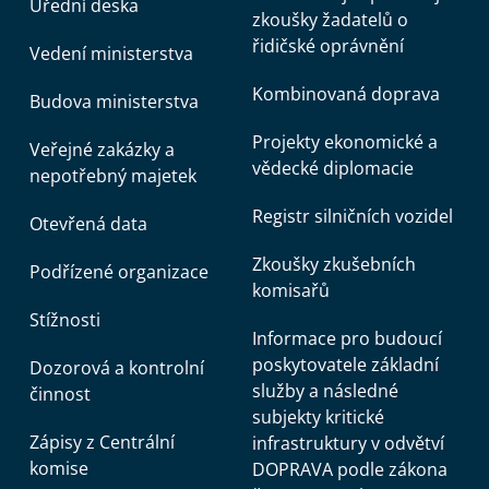
Úřední deska
zkoušky žadatelů o
řidičské oprávnění
Vedení ministerstva
Kombinovaná doprava
Budova ministerstva
Projekty ekonomické a
Veřejné zakázky a
vědecké diplomacie
nepotřebný majetek
Registr silničních vozidel
Otevřená data
Zkoušky zkušebních
Podřízené organizace
komisařů
Stížnosti
Informace pro budoucí
poskytovatele základní
Dozorová a kontrolní
služby a následné
činnost
subjekty kritické
Zápisy z Centrální
infrastruktury v odvětví
komise
DOPRAVA podle zákona