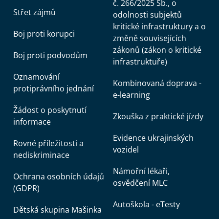
č. 266/2025 Sb., o
Střet zájmů
odolnosti subjektů
kritické infrastruktury a o
Boj proti korupci
změně souvisejících
zákonů (zákon o kritické
Boj proti podvodům
infrastruktuře)
Oznamování
Kombinovaná doprava -
protiprávního jednání
e-learning
Žádost o poskytnutí
Zkouška z praktické jízdy
informace
Evidence ukrajinských
Rovné příležitosti a
vozidel
nediskriminace
Námořní lékaři,
Ochrana osobních údajů
osvědčení MLC
(GDPR)
Autoškola - eTesty
Dětská skupina Mašinka