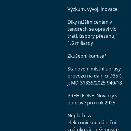
Výzkum, vývoj, inovace
Díky nižším cenám v
tendrech se opraví víc
tratí, úspory přesahují
1,6 miliardy
Zkušební komisař
Stanovení místní úpravy
provozu na dálnici D35 č.
j. MD-31335/2025-940/18
PŘEHLEDNĚ: Novinky v
dopravě pro rok 2025
Neplaťte za
elektronickou dálniční
známku víc, než musíte