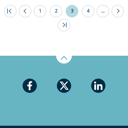
|<
1
<
2
3
4
...
>|
Nahoru