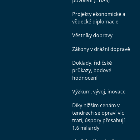
povolení (ETIAS)
Projekty ekonomické a
vědecké diplomacie
Věstníky dopravy
Zákony v drážní dopravě
Doklady, řidičské
průkazy, bodové
hodnocení
Výzkum, vývoj, inovace
Díky nižším cenám v
tendrech se opraví víc
tratí, úspory přesahují
1,6 miliardy