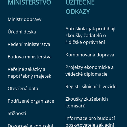
MINISTERSTVO
UŽITEČNÉ
ODKAZY
Ministr dopravy
Autoškola: jak probíhají
Úřední deska
zkoušky žadatelů o
řidičské oprávnění
Vedení ministerstva
Kombinovaná doprava
Budova ministerstva
Projekty ekonomické a
Veřejné zakázky a
vědecké diplomacie
nepotřebný majetek
Registr silničních vozidel
Otevřená data
Zkoušky zkušebních
Podřízené organizace
komisařů
Stížnosti
Informace pro budoucí
poskytovatele základní
Dozorová a kontrolní