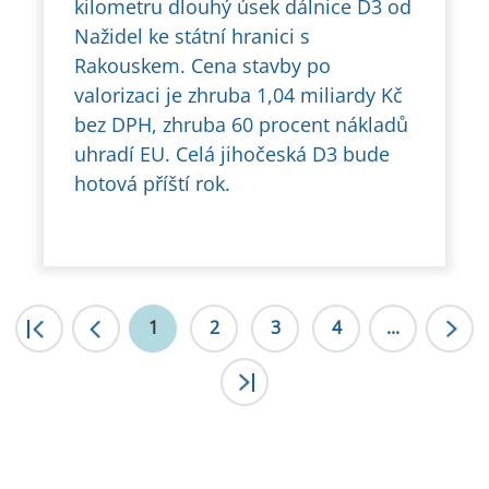
kilometru dlouhý úsek dálnice D3 od
Nažidel ke státní hranici s
Rakouskem. Cena stavby po
valorizaci je zhruba 1,04 miliardy Kč
bez DPH, zhruba 60 procent nákladů
uhradí EU. Celá jihočeská D3 bude
hotová příští rok.
|<
1
<
2
3
4
...
>|