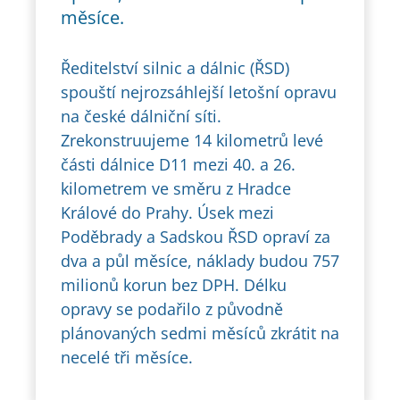
měsíce.
Ředitelství silnic a dálnic (ŘSD)
spouští nejrozsáhlejší letošní opravu
na české dálniční síti.
Zrekonstruujeme 14 kilometrů levé
části dálnice D11 mezi 40. a 26.
kilometrem ve směru z Hradce
Králové do Prahy. Úsek mezi
Poděbrady a Sadskou ŘSD opraví za
dva a půl měsíce, náklady budou 757
milionů korun bez DPH. Délku
opravy se podařilo z původně
plánovaných sedmi měsíců zkrátit na
necelé tři měsíce.