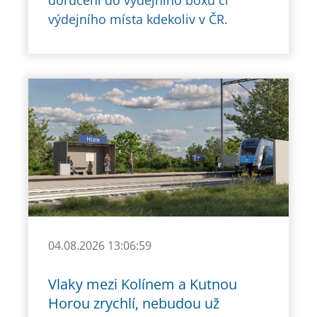
doručení do výdejního boxu či
výdejního místa kdekoliv v ČR.
04.08.2026 13:06:59
Vlaky mezi Kolínem a Kutnou
Horou zrychlí, nebudou už