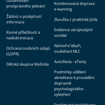
Oznamování
Kombinovaná doprava -
protiprávního jednání
e-learning
Žádost o poskytnutí
Zkouška z praktické jízdy
informace
Evidence ukrajinských
Rovné příležitosti a
vozidel
nediskriminace
Námořní lékaři,
Ochrana osobních údajů
osvědčení MLC
(GDPR)
Autoškola - eTesty
Dětská skupina Mašinka
Podmínky udělení
akreditace k provádění
dopravně
psychologického
vyšetření
Systém vstupu/výstupu