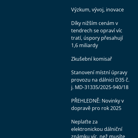
Výzkum, vývoj, inovace
Díky nižším cenám v
tendrech se opraví víc
tratí, úspory přesahují
1,6 miliardy
Zkušební komisař
Stanovení místní úpravy
provozu na dálnici D35 č.
j. MD-31335/2025-940/18
PŘEHLEDNĚ: Novinky v
dopravě pro rok 2025
Neplaťte za
elektronickou dálniční
známku víc, než musíte