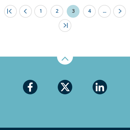
|<
1
<
2
3
4
...
>|
Nahoru