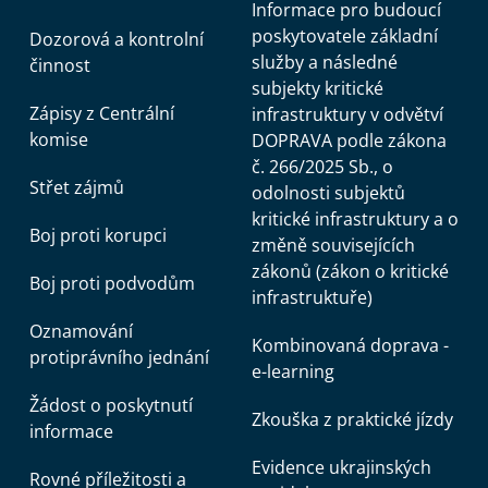
Informace pro budoucí
poskytovatele základní
Dozorová a kontrolní
služby a následné
činnost
subjekty kritické
Zápisy z Centrální
infrastruktury v odvětví
komise
DOPRAVA podle zákona
č. 266/2025 Sb., o
Střet zájmů
odolnosti subjektů
kritické infrastruktury a o
Boj proti korupci
změně souvisejících
zákonů (zákon o kritické
Boj proti podvodům
infrastruktuře)
Oznamování
Kombinovaná doprava -
protiprávního jednání
e-learning
Žádost o poskytnutí
Zkouška z praktické jízdy
informace
Evidence ukrajinských
Rovné příležitosti a