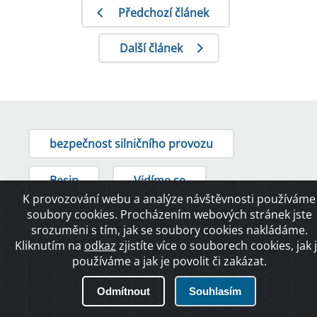
Předchozí článek
Další článek
bezpečnost silničního provozu
Besip
Vidíme se
K provozování webu a analýze návštěvnosti používáme
soubory cookies. Procházením webových stránek jste
srozuměni s tím, jak se soubory cookies nakládáme.
Kliknutím na
odkaz
zjistíte více o souborech cookies, jak 
používáme a jak je povolit či zakázat.
SOUVISEJÍCÍ ČLÁNKY
Odmítnout
Souhlasím