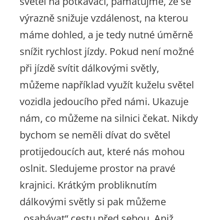
světel na potkávací, pamatujme, že se
výrazně snižuje vzdálenost, na kterou
máme dohled, a je tedy nutné úměrně
snížit rychlost jízdy. Pokud není možné
při jízdě svítit dálkovými světly,
můžeme například využít kuželu světel
vozidla jedoucího před námi. Ukazuje
nám, co můžeme na silnici čekat. Nikdy
bychom se neměli dívat do světel
protijedoucích aut, které nás mohou
oslnit. Sledujeme prostor na pravé
krajnici. Krátkým probliknutím
dálkovými světly si pak můžeme
„osahávat“ cestu před sebou. Aniž