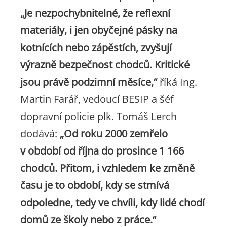
„Je nezpochybnitelné, že reflexní
materiály, i jen obyčejné pásky na
kotnících nebo zápěstích, zvyšují
výrazně bezpečnost chodců. Kritické
jsou právě podzimní měsíce,“
říká Ing.
Martin Farář, vedoucí BESIP a šéf
dopravní policie plk. Tomáš Lerch
dodává:
„Od roku 2000 zemřelo
v období od října do prosince 1 166
chodců. Přitom, i vzhledem ke změně
času je to období, kdy se stmívá
odpoledne, tedy ve chvíli, kdy lidé chodí
domů ze školy nebo z práce.“