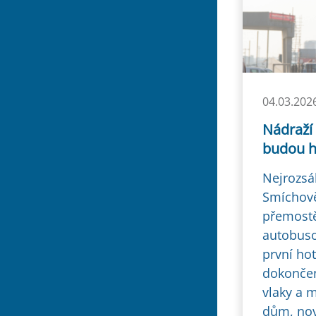
04.03.202
Nádraží
budou h
Nejrozsá
Smíchově
přemostě
autobuso
první ho
dokončen
vlaky a 
dům, nov