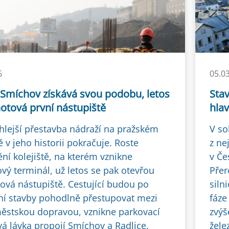
6
05.0
 Smíchov získává svou podobu, letos
Sta
otová první nástupiště
hlav
hlejší přestavba nádraží na pražském
V so
 v jeho historii pokračuje. Roste
z ne
ní kolejiště, na kterém vznikne
v Če
vý terminál, už letos se pak otevřou
Přer
tová nástupiště. Cestující budou po
siln
í stavby pohodlně přestupovat mezi
fáze
městskou dopravou, vznikne parkovací
zvýš
á lávka propojí Smíchov a Radlice.
žele