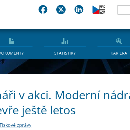
DOKUMENTY
STATISTIKY
KARIÉRA
áři v akci. Moderní nádr
evře ještě letos
Tiskové zprávy