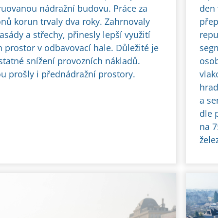
ruovanou nádražní budovu. Práce za
den 
onů korun trvaly dva roky. Zahrnovaly
přep
sády a střechy, přinesly lepší využití
repu
 prostor v odbavovací hale. Důležité je
segm
statné snížení provozních nákladů.
osob
 prošly i přednádražní prostory.
vlak
hrad
a se
dle 
na 7
žele