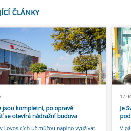
JÍCÍ ČLÁNKY
6
17.0
e jsou kompletní, po opravě
Je S
ť se otevírá nádražní budova
podí
í v Lovosicích už můžou naplno využívat
V pá