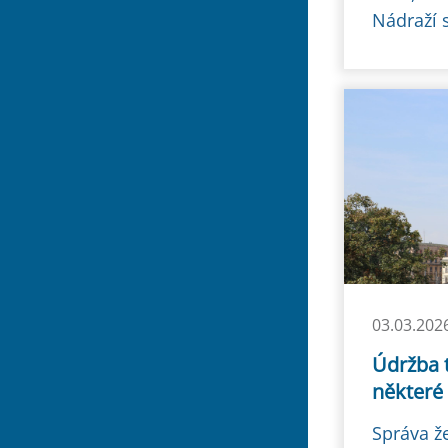
Nádraží s
03.03.202
Údržba t
některé
Správa ž