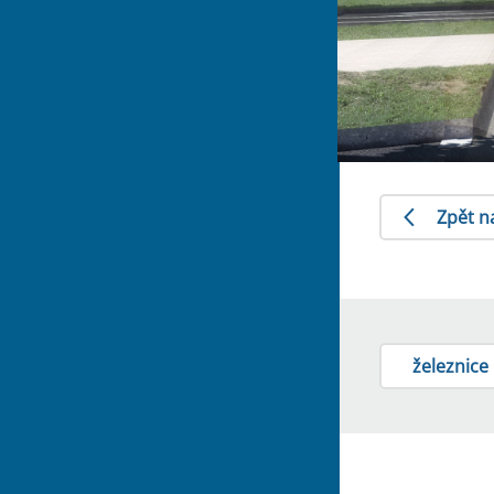
Zpět n
železnice