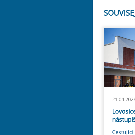
SOUVISE
21.04.202
Lovosic
nástupiš
Cestujíc