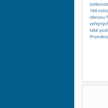
zrekonst
184 mili
obnovu fa
veřejných
také pod
Proměnou