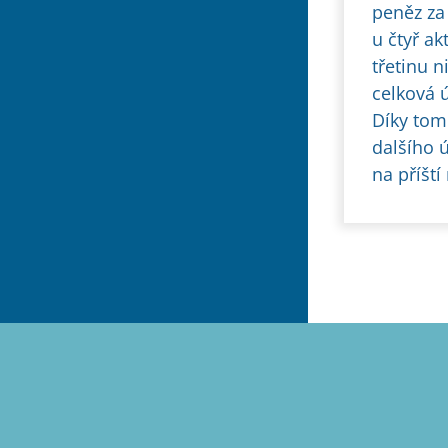
peněz za
u čtyř ak
třetinu n
celková 
Díky tom
dalšího 
na příští 