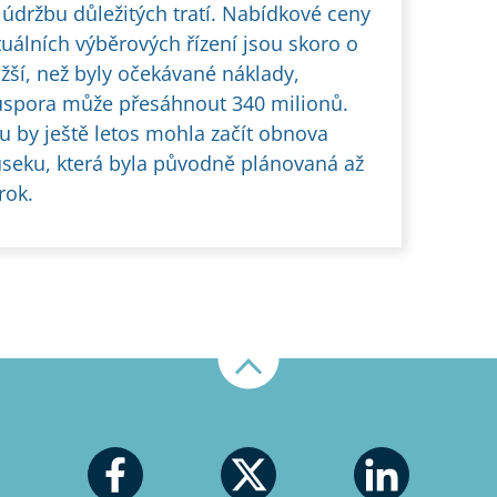
 údržbu důležitých tratí. Nabídkové ceny
tuálních výběrových řízení jsou skoro o
ižší, než byly očekávané náklady,
úspora může přesáhnout 340 milionů.
u by ještě letos mohla začít obnova
úseku, která byla původně plánovaná až
rok.
Nahoru