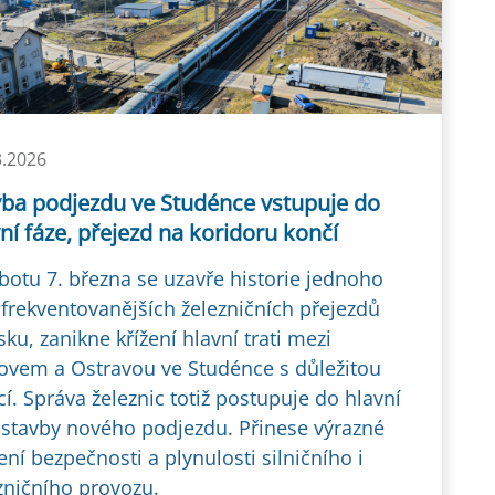
3.2026
vba podjezdu ve Studénce vstupuje do
ní fáze, přejezd na koridoru končí
botu 7. března se uzavře historie jednoho
jfrekventovanějších železničních přejezdů
sku, zanikne křížení hlavní trati mezi
ovem a Ostravou ve Studénce s důležitou
icí. Správa železnic totiž postupuje do hlavní
 stavby nového podjezdu. Přinese výrazné
ení bezpečnosti a plynulosti silničního i
zničního provozu.