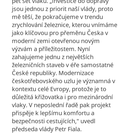
pět set vlaků.
„Investice do dopravy
jsou jednou z priorit naší vlády, proto
mě těší, že pokračujeme v trendu
zrychlování železnice, kterou vnímáme
jako klíčovou pro přeměnu Česka v
moderní zemi otevřenou novým
výzvám a příležitostem. Nyní
zahajujeme jednu z největších
železničních staveb v éře samostatné
České republiky. Modernizace
českotřebovského uzlu je významná v
kontextu celé Evropy, protože je to
důležitá křižovatka i pro mezinárodní
vlaky. V neposlední řadě pak projekt
přispěje k lepšímu komfortu a
bezpečnosti cestujících,"
uvedl
předseda vlády Petr Fiala.