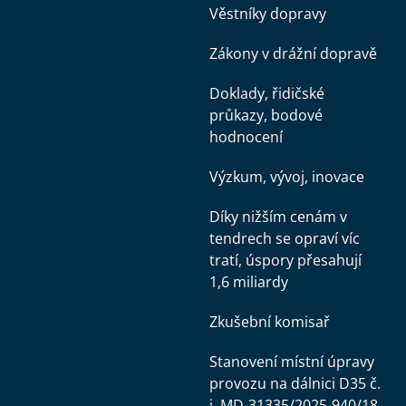
Věstníky dopravy
Zákony v drážní dopravě
Doklady, řidičské
průkazy, bodové
hodnocení
Výzkum, vývoj, inovace
Díky nižším cenám v
tendrech se opraví víc
tratí, úspory přesahují
1,6 miliardy
Zkušební komisař
Stanovení místní úpravy
provozu na dálnici D35 č.
j. MD-31335/2025-940/18