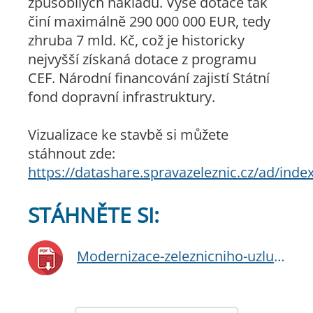
způsobilých nákladů. Výše dotace tak
činí maximálně 290 000 000 EUR, tedy
zhruba 7 mld. Kč, což je historicky
nejvyšší získaná dotace z programu
CEF. Národní financování zajistí Státní
fond dopravní infrastruktury.
Vizualizace ke stavbě si můžete
stáhnout zde:
https://datashare.spravazeleznic.cz/ad/in
STÁHNĚTE SI:
Modernizace-zeleznicniho-uzlu-Ceska-Trebova.pdf