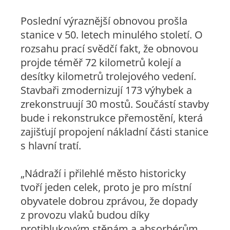
Poslední výraznější obnovou prošla
stanice v 50. letech minulého století. O
rozsahu prací svědčí fakt, že obnovou
projde téměř 72 kilometrů kolejí a
desítky kilometrů trolejového vedení.
Stavbaři zmodernizují 173 výhybek a
zrekonstruují 30 mostů. Součástí stavby
bude i rekonstrukce přemostění, která
zajišťují propojení nákladní části stanice
s hlavní tratí.
„
Nádraží i přilehlé město historicky
tvoří jeden celek, proto je pro místní
obyvatele dobrou zprávou, že dopady
z provozu vlaků budou díky
protihlukovým stěnám a absorbérům