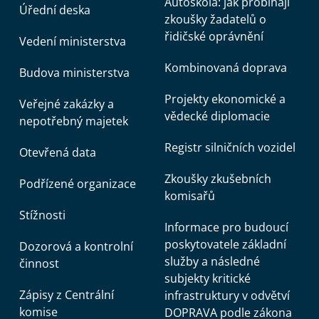
Autoškola: jak probíhají
Úřední deska
zkoušky žadatelů o
řidičské oprávnění
Vedení ministerstva
Kombinovaná doprava
Budova ministerstva
Projekty ekonomické a
Veřejné zakázky a
vědecké diplomacie
nepotřebný majetek
Registr silničních vozidel
Otevřená data
Zkoušky zkušebních
Podřízené organizace
komisařů
Stížnosti
Informace pro budoucí
poskytovatele základní
Dozorová a kontrolní
služby a následné
činnost
subjekty kritické
Zápisy z Centrální
infrastruktury v odvětví
komise
DOPRAVA podle zákona