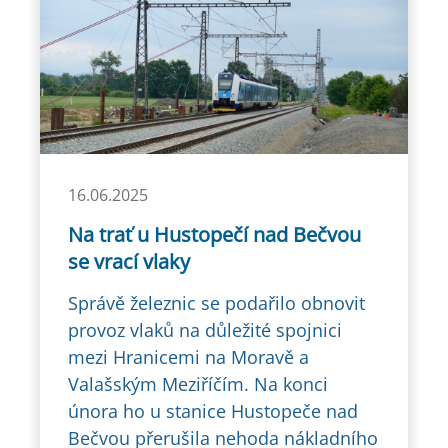
16.06.2025
Na trať u Hustopečí nad Bečvou
se vrací vlaky
Správě železnic se podařilo obnovit
provoz vlaků na důležité spojnici
mezi Hranicemi na Moravě a
Valašským Meziříčím. Na konci
února ho u stanice Hustopeče nad
Bečvou přerušila nehoda nákladního