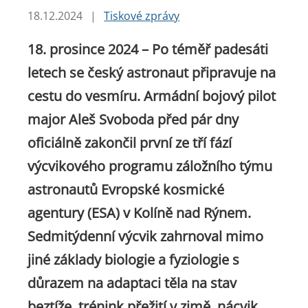
18.12.2024
|
Tiskové zprávy
18. prosince 2024 – Po téměř padesáti
letech se český astronaut připravuje na
cestu do vesmíru. Armádní bojový pilot
major Aleš Svoboda před pár dny
oficiálně zakončil první ze tří fází
výcvikového programu záložního týmu
astronautů Evropské kosmické
agentury (ESA) v Kolíně nad Rýnem.
Sedmitýdenní výcvik zahrnoval mimo
jiné základy biologie a fyziologie s
důrazem na adaptaci těla na stav
beztíže, trénink přežití v zimě, nácvik