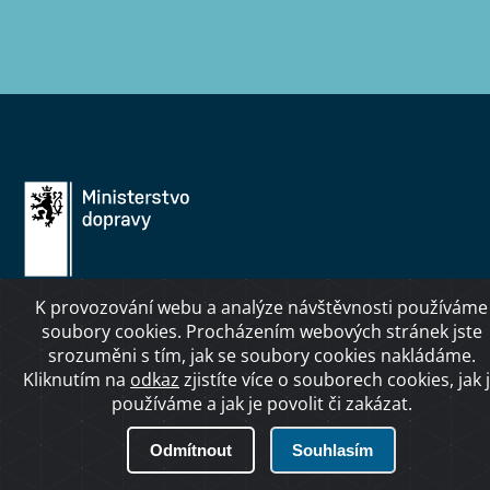
K provozování webu a analýze návštěvnosti používáme
MINISTERSTVO
UŽITEČNÉ
soubory cookies. Procházením webových stránek jste
ODKAZY
srozuměni s tím, jak se soubory cookies nakládáme.
Kliknutím na
odkaz
zjistíte více o souborech cookies, jak 
Ministr dopravy
používáme a jak je povolit či zakázat.
Autoškola: jak probíhají
Úřední deska
zkoušky žadatelů o
Odmítnout
Souhlasím
řidičské oprávnění
Vedení ministerstva