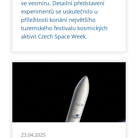
ve vesmíru. Detailní představení
experimentů se uskutečnilo u
příležitosti konání největšího
tuzemského festivalu kosmických
aktivit Czech Space Week.
23.04.2025