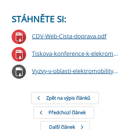
STÁHNĚTE SI:
CDV-Web-Cista-doprava.pdf
Tiskova-konference-k-elekromobilite-prezentace-MD-(003).pdf
Vyzvy-v-oblasti-elektromobility_MD_SKODA.docx
Zpět na výpis článků
Předchozí článek
Další článek