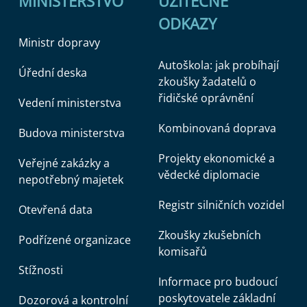
MINISTERSTVO
UŽITEČNÉ
ODKAZY
Ministr dopravy
Autoškola: jak probíhají
Úřední deska
zkoušky žadatelů o
řidičské oprávnění
Vedení ministerstva
Kombinovaná doprava
Budova ministerstva
Projekty ekonomické a
Veřejné zakázky a
vědecké diplomacie
nepotřebný majetek
Registr silničních vozidel
Otevřená data
Zkoušky zkušebních
Podřízené organizace
komisařů
Stížnosti
Informace pro budoucí
poskytovatele základní
Dozorová a kontrolní