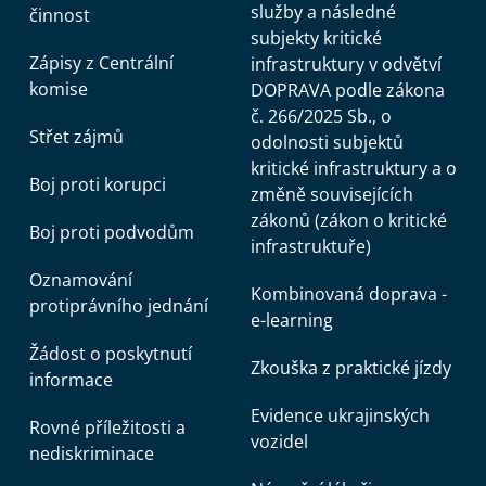
služby a následné
činnost
subjekty kritické
Zápisy z Centrální
infrastruktury v odvětví
komise
DOPRAVA podle zákona
č. 266/2025 Sb., o
Střet zájmů
odolnosti subjektů
kritické infrastruktury a o
Boj proti korupci
změně souvisejících
zákonů (zákon o kritické
Boj proti podvodům
infrastruktuře)
Oznamování
Kombinovaná doprava -
protiprávního jednání
e-learning
Žádost o poskytnutí
Zkouška z praktické jízdy
informace
Evidence ukrajinských
Rovné příležitosti a
vozidel
nediskriminace