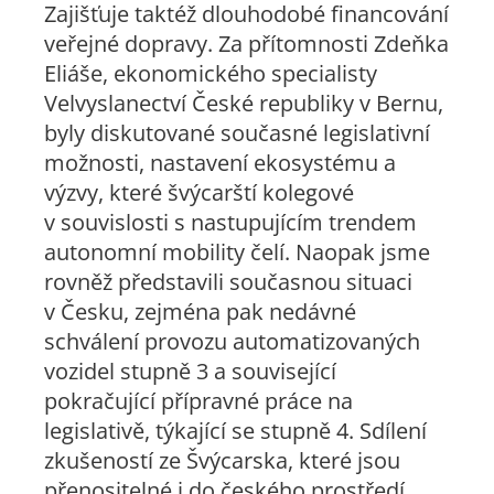
Zajišťuje taktéž dlouhodobé financování
veřejné dopravy. Za přítomnosti Zdeňka
Eliáše, ekonomického specialisty
Velvyslanectví České republiky v Bernu,
byly diskutované současné legislativní
možnosti, nastavení ekosystému a
výzvy, které švýcarští kolegové
v souvislosti s nastupujícím trendem
autonomní mobility čelí. Naopak jsme
rovněž představili současnou situaci
v Česku, zejména pak nedávné
schválení provozu automatizovaných
vozidel stupně 3 a související
pokračující přípravné práce na
legislativě, týkající se stupně 4. Sdílení
zkušeností ze Švýcarska, které jsou
přenositelné i do českého prostředí,