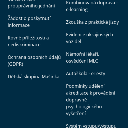
Kombinovaná doprava -
protiprávního jednání
e-learning
Žádost o poskytnutí
Zkouška z praktické jízdy
informace
Evidence ukrajinských
Rovné příležitosti a
vozidel
nediskriminace
Námořní lékaři,
Ochrana osobních údajů
osvědčení MLC
(GDPR)
Autoškola - eTesty
Dětská skupina Mašinka
Podmínky udělení
akreditace k provádění
dopravně
psychologického
vyšetření
Systém vstupu/výstupu