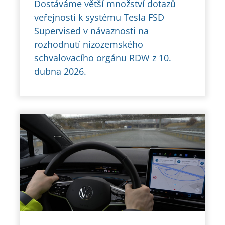
Dostáváme větší množství dotazů
veřejnosti k systému Tesla FSD
Supervised v návaznosti na
rozhodnutí nizozemského
schvalovacího orgánu RDW z 10.
dubna 2026.