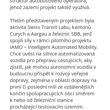
struktur autobusového operátora,
jehož zázemí projekt taktéž využívá.
Třetím představeným projektem byla
aktivita Swiss Transit Labu, kantonů
Curych a Aargau a železnic SBB, jenž
spojili síly v rámci pilotního projektu
IAMO – Intelligent Automated Mobility.
Chce uvést na silnice automatizovaná
vozidla pro přepravu cestujících, aby
zjistili, jak mohou autonomní vozidla v
budoucnu přispět k rozvoji veřejné
dopravy, zejména v oblasti dopravy na
první či poslední míli ze vzdálenějších
končin spolupracujících obcí směrem
k nebo od železniční stanice
procházející testovacím územím.