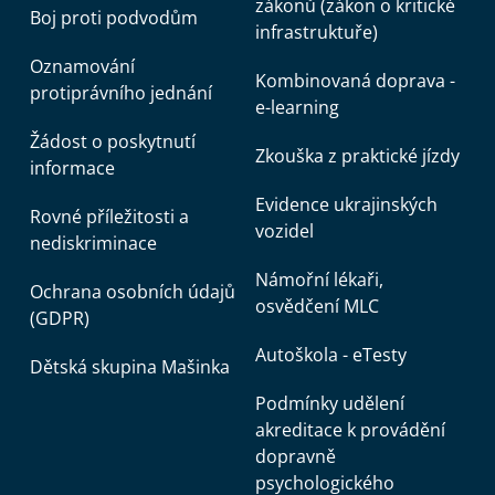
zákonů (zákon o kritické
Boj proti podvodům
infrastruktuře)
Oznamování
Kombinovaná doprava -
protiprávního jednání
e-learning
Žádost o poskytnutí
Zkouška z praktické jízdy
informace
Evidence ukrajinských
Rovné příležitosti a
vozidel
nediskriminace
Námořní lékaři,
Ochrana osobních údajů
osvědčení MLC
(GDPR)
Autoškola - eTesty
Dětská skupina Mašinka
Podmínky udělení
akreditace k provádění
dopravně
psychologického