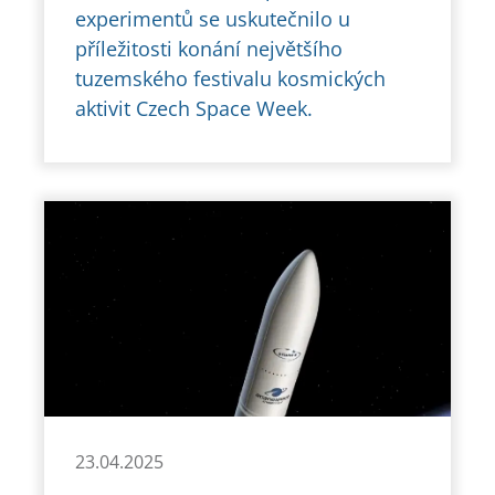
experimentů se uskutečnilo u
příležitosti konání největšího
tuzemského festivalu kosmických
aktivit Czech Space Week.
23.04.2025