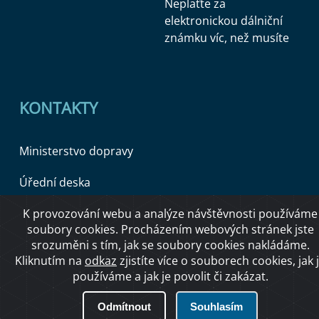
Neplaťte za
elektronickou dálniční
známku víc, než musíte
KONTAKTY
Ministerstvo dopravy
Úřední deska
K provozování webu a analýze návštěvnosti používáme
soubory cookies. Procházením webových stránek jste
Copyright © 2026 Ministerstvo dopravy ČR
srozuměni s tím, jak se soubory cookies nakládáme.
Kliknutím na
odkaz
zjistíte více o souborech cookies, jak 
používáme a jak je povolit či zakázat.
O přístupnosti
Odmítnout
Souhlasím