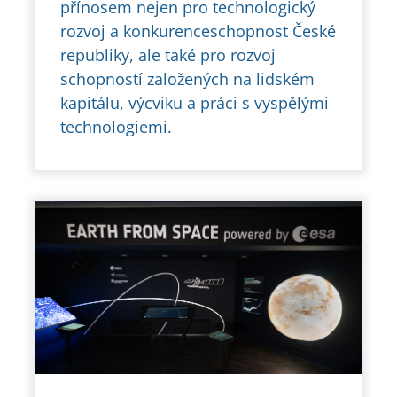
přínosem nejen pro technologický
rozvoj a konkurenceschopnost České
republiky, ale také pro rozvoj
schopností založených na lidském
kapitálu, výcviku a práci s vyspělými
technologiemi.