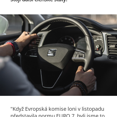
"Když Evropská komise loni v listopadu
představila normu EURO 7, byli jsme to