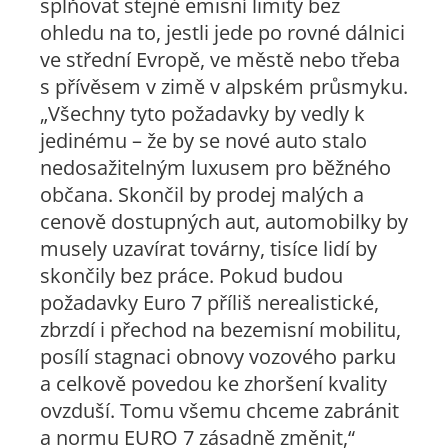
splňovat stejné emisní limity bez
ohledu na to, jestli jede po rovné dálnici
ve střední Evropě, ve městě nebo třeba
s přívěsem v zimě v alpském průsmyku.
„Všechny tyto požadavky by vedly k
jedinému – že by se nové auto stalo
nedosažitelným luxusem pro běžného
občana. Skončil by prodej malých a
cenově dostupných aut, automobilky by
musely uzavírat továrny, tisíce lidí by
skončily bez práce. Pokud budou
požadavky Euro 7 příliš nerealistické,
zbrzdí i přechod na bezemisní mobilitu,
posílí stagnaci obnovy vozového parku
a celkově povedou ke zhoršení kvality
ovzduší. Tomu všemu chceme zabránit
a normu EURO 7 zásadně změnit,“