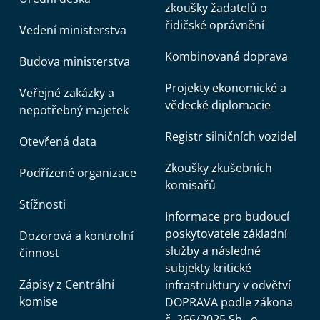
zkoušky žadatelů o
řidičské oprávnění
Vedení ministerstva
Kombinovaná doprava
Budova ministerstva
Projekty ekonomické a
Veřejné zakázky a
vědecké diplomacie
nepotřebný majetek
Registr silničních vozidel
Otevřená data
Zkoušky zkušebních
Podřízené organizace
komisařů
Stížnosti
Informace pro budoucí
poskytovatele základní
Dozorová a kontrolní
služby a následné
činnost
subjekty kritické
Zápisy z Centrální
infrastruktury v odvětví
komise
DOPRAVA podle zákona
č. 266/2025 Sb., o