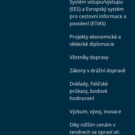
Systém vstupu/výstupu
(EES) a Evropský systém
pro cestovní informace a
povolení (ETIAS)
Projekty ekonomické a
vědecké diplomacie
Věstníky dopravy
Zákony v drážní dopravě
Doklady, řidičské
průkazy, bodové
hodnocení
Výzkum, vývoj, inovace
Díky nižším cenám v
tendrech se opraví víc