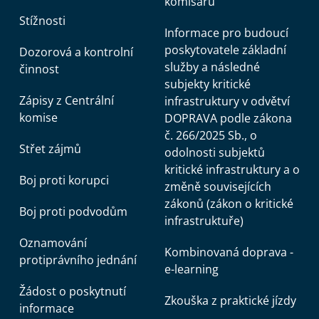
komisařů
Stížnosti
Informace pro budoucí
poskytovatele základní
Dozorová a kontrolní
služby a následné
činnost
subjekty kritické
Zápisy z Centrální
infrastruktury v odvětví
komise
DOPRAVA podle zákona
č. 266/2025 Sb., o
Střet zájmů
odolnosti subjektů
kritické infrastruktury a o
Boj proti korupci
změně souvisejících
zákonů (zákon o kritické
Boj proti podvodům
infrastruktuře)
Oznamování
Kombinovaná doprava -
protiprávního jednání
e-learning
Žádost o poskytnutí
Zkouška z praktické jízdy
informace