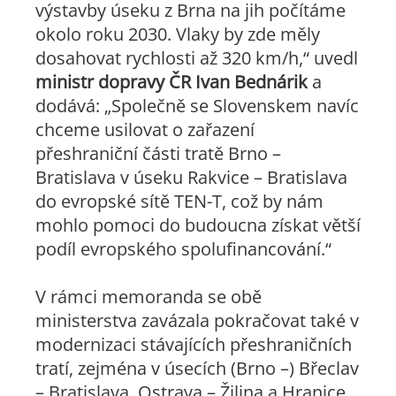
výstavby úseku z Brna na jih počítáme
okolo roku 2030. Vlaky by zde měly
dosahovat rychlosti až 320 km/h,“ uvedl
ministr dopravy ČR Ivan Bednárik
a
dodává: „Společně se Slovenskem navíc
chceme usilovat o zařazení
přeshraniční části tratě Brno –
Bratislava v úseku Rakvice – Bratislava
do evropské sítě TEN-T, což by nám
mohlo pomoci do budoucna získat větší
podíl evropského spolufinancování.“
V rámci memoranda se obě
ministerstva zavázala pokračovat také v
modernizaci stávajících přeshraničních
tratí, zejména v úsecích (Brno –) Břeclav
– Bratislava, Ostrava – Žilina a Hranice