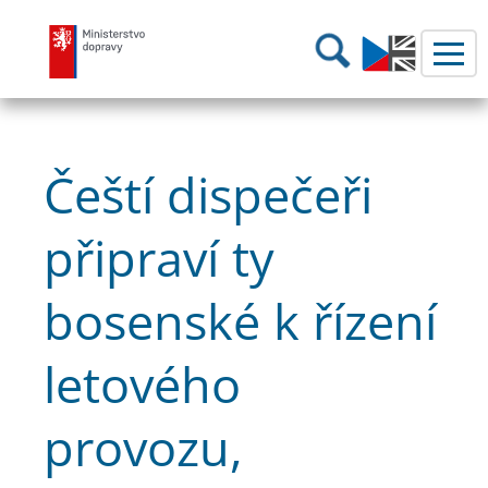
Ministerstvo dopravy
Hledání
Čeští dispečeři
připraví ty
bosenské k řízení
letového
provozu,