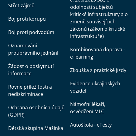
Střet zájmů
odolnosti subjektů
kritické infrastruktury a o
Boj proti korupci
změně souvisejících
zákonů (zákon o kritické
Boj proti podvodům
infrastruktuře)
Oznamování
Kombinovaná doprava -
protiprávního jednání
e-learning
Žádost o poskytnutí
Zkouška z praktické jízdy
informace
Evidence ukrajinských
Rovné příležitosti a
vozidel
nediskriminace
Námořní lékaři,
Ochrana osobních údajů
osvědčení MLC
(GDPR)
Autoškola - eTesty
Dětská skupina Mašinka