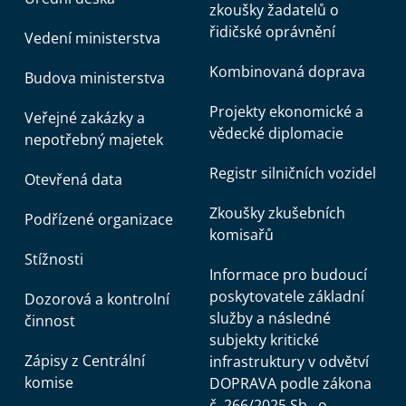
zkoušky žadatelů o
řidičské oprávnění
Vedení ministerstva
Kombinovaná doprava
Budova ministerstva
Projekty ekonomické a
Veřejné zakázky a
vědecké diplomacie
nepotřebný majetek
Registr silničních vozidel
Otevřená data
Zkoušky zkušebních
Podřízené organizace
komisařů
Stížnosti
Informace pro budoucí
poskytovatele základní
Dozorová a kontrolní
služby a následné
činnost
subjekty kritické
Zápisy z Centrální
infrastruktury v odvětví
komise
DOPRAVA podle zákona
č. 266/2025 Sb., o