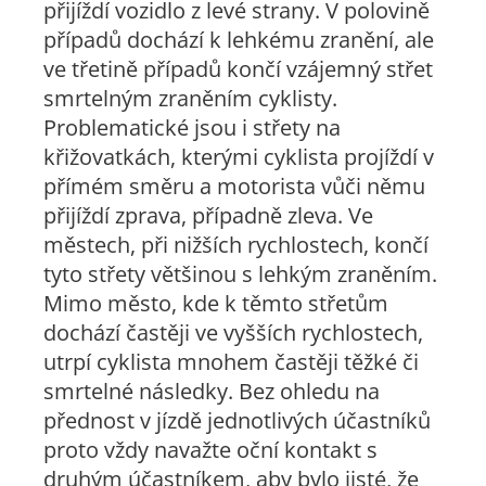
přijíždí vozidlo z levé strany. V polovině
případů dochází k lehkému zranění, ale
ve třetině případů končí vzájemný střet
smrtelným zraněním cyklisty.
Problematické jsou i střety na
křižovatkách, kterými cyklista projíždí v
přímém směru a motorista vůči němu
přijíždí zprava, případně zleva. Ve
městech, při nižších rychlostech, končí
tyto střety většinou s lehkým zraněním.
Mimo město, kde k těmto střetům
dochází častěji ve vyšších rychlostech,
utrpí cyklista mnohem častěji těžké či
smrtelné následky. Bez ohledu na
přednost v jízdě jednotlivých účastníků
proto vždy navažte oční kontakt s
druhým účastníkem, aby bylo jisté, že