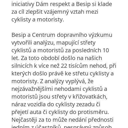
iniciativy Dám respekt a Besip si klade
za cíl zlepšit vzájemný vztah mezi
cyklisty a motoristy.
Besip a Centrum dopravního výzkumu
vytvořili analýzu, mapující střety
cyklistů a motoristů za posledních 10
let. Za toto období došlo na našich
silnicích k více než 22 tisícům nehod, při
kterých došlo právě ke střetu cyklisty a
motoristy. Z analýzy vyplývá, že
nejzávažnějšími nehodami cyklistů a
motoristů jsou střety v křižovatkách,
náraz vozidla do cyklisty zezadu či
přejetí auta či cyklisty do protisměru.
Nejčastěji za to může nedání přednosti
jedním z účastníků, nesprávný způsob