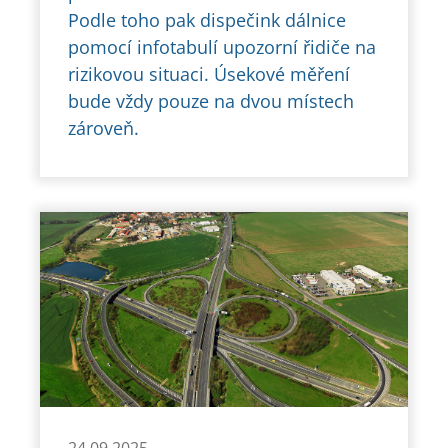
Podle toho pak dispečink dálnice
pomocí infotabulí upozorní řidiče na
rizikovou situaci. Úsekové měření
bude vždy pouze na dvou místech
zároveň.