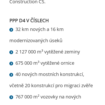
Construction CS.
PPP D4 V ČÍSLECH
32 km nových a 16 km
modernizovaných úseků
2 127 000 m³ vytěžené zeminy
675 000 m³ vytěžené ornice
40 nových mostních konstrukcí,
včetně 20 konstrukcí pro migraci zvěře
767 000 m² vozovky na nových