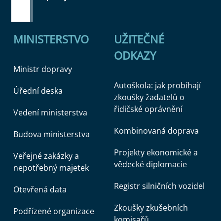
MINISTERSTVO
UŽITEČNÉ
ODKAZY
Ministr dopravy
Autoškola: jak probíhají
Úřední deska
zkoušky žadatelů o
řidičské oprávnění
Vedení ministerstva
Kombinovaná doprava
Budova ministerstva
Projekty ekonomické a
Veřejné zakázky a
vědecké diplomacie
nepotřebný majetek
Registr silničních vozidel
Otevřená data
Zkoušky zkušebních
Podřízené organizace
komisařů