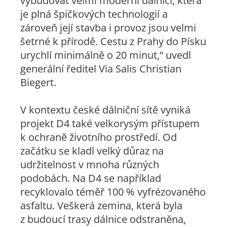
vybudovat velmi moderní dálnici, která
je plná špičkových technologií a
zároveň její stavba i provoz jsou velmi
šetrné k přírodě. Cestu z Prahy do Písku
urychlí minimálně o 20 minut,“ uvedl
generální ředitel Via Salis Christian
Biegert.
V kontextu české dálniční sítě vyniká
projekt D4 také velkorysým přístupem
k ochraně životního prostředí. Od
začátku se kladl velký důraz na
udržitelnost v mnoha různých
podobách. Na D4 se například
recyklovalo téměř 100 % vyfrézovaného
asfaltu. Veškerá zemina, která byla
z budoucí trasy dálnice odstraněna,