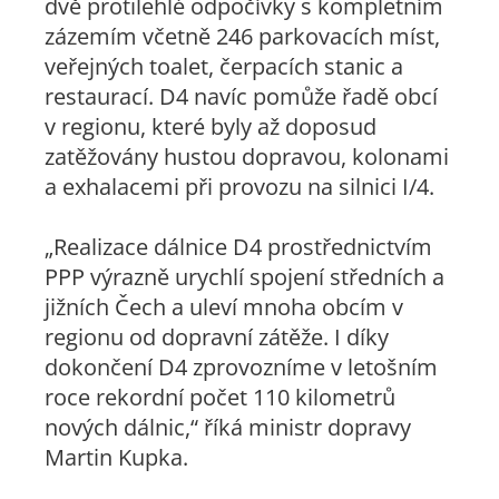
dvě protilehlé odpočívky s kompletním
zázemím včetně 246 parkovacích míst,
veřejných toalet, čerpacích stanic a
restaurací. D4 navíc pomůže řadě obcí
v regionu, které byly až doposud
zatěžovány hustou dopravou, kolonami
a exhalacemi při provozu na silnici I/4.
„Realizace dálnice D4 prostřednictvím
PPP výrazně urychlí spojení středních a
jižních Čech a uleví mnoha obcím v
regionu od dopravní zátěže. I díky
dokončení D4 zprovozníme v letošním
roce rekordní počet 110 kilometrů
nových dálnic,“
říká ministr dopravy
Martin Kupka.