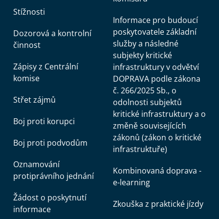
Stížnosti
Informace pro budoucí
poskytovatele základní
Dozorová a kontrolní
služby a následné
činnost
subjekty kritické
Zápisy z Centrální
infrastruktury v odvětví
komise
DOPRAVA podle zákona
č. 266/2025 Sb., o
Střet zájmů
odolnosti subjektů
kritické infrastruktury a o
Boj proti korupci
změně souvisejících
zákonů (zákon o kritické
Boj proti podvodům
infrastruktuře)
Oznamování
Kombinovaná doprava -
protiprávního jednání
e-learning
Žádost o poskytnutí
Zkouška z praktické jízdy
informace