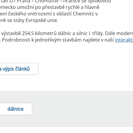
ní tah D7 Praha – Chomutov – hranice se Spolkovou
ěmecko umožní po přestavbě rychlé a hlavně
jení českého vnitrozemí s oblastí Chemnitz v
ně se státy Evropské unie.
e výstavbě 254,5 kilometrů dálnic a silnic I. třídy. Dále mo
říd. Podrobnosti k jednotlivým stavbám najdete v naší
interak
a výpis článků
dálnice