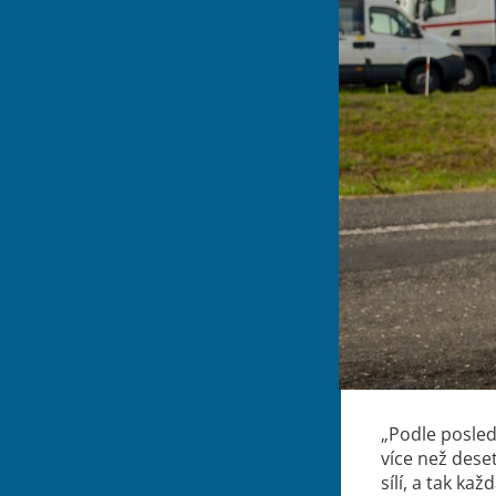
„Podle posled
více než dese
sílí, a tak ka