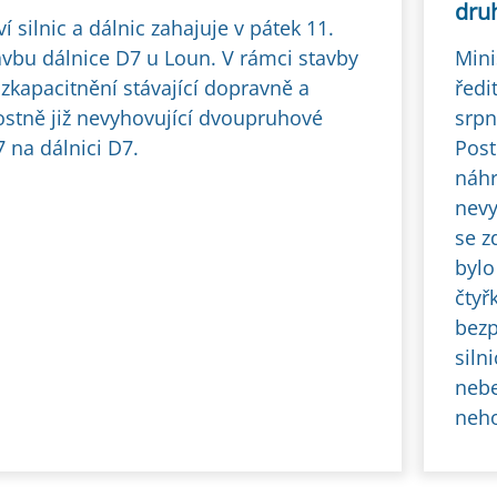
dru
ví silnic a dálnic zahajuje v pátek 11.
tavbu dálnice D7 u Loun. V rámci stavby
Mini
 zkapacitnění stávající dopravně a
ředi
stně již nevyhovující dvoupruhové
srpn
/7 na dálnici D7.
Post
náhra
nevy
se z
bylo
čtyř
bezp
siln
nebe
neh