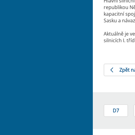
Hlavní silnič
republikou N
kapacitní spo
Sasku a návaz
Aktuálně je v
silnicích I. t
Zpět n
D7