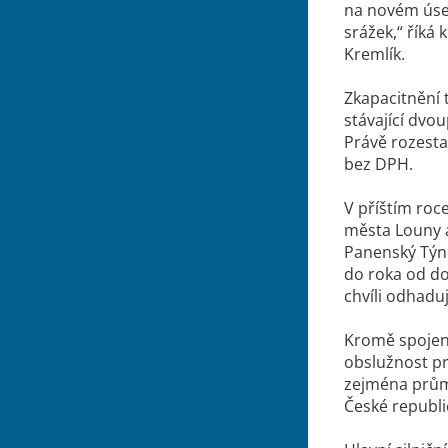
na novém úsek
srážek,“ říká
Kremlík.
Zkapacitnění 
stávající dvou
Právě rozesta
bez DPH.
V příštím roc
města Louny 
Panenský Týne
do roka od do
chvíli odhad
Kromě spojení
obslužnost p
zejména průmy
České republi