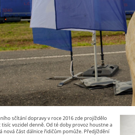
ního sčítání dopravy v roce 2016 zde projíždělo
t tisíc vozidel denně. Od té doby provoz houstne a
ždá nová část dálnice řidičům pomůže. Předjíždění