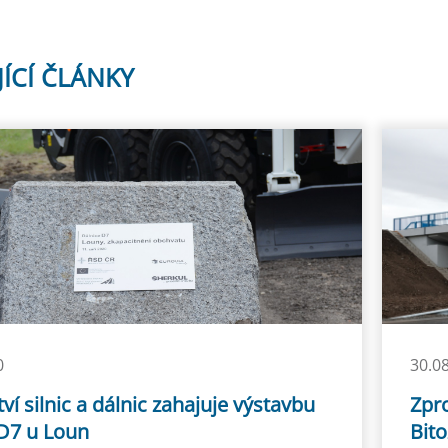
JÍCÍ ČLÁNKY
0
30.0
tví silnic a dálnic zahajuje výstavbu
Zpr
 D7 u Loun
Bito