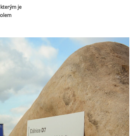
 kterým je
kolem