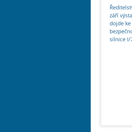
Ředitelst
září výs
dojde ke
bezpečno
silnice I