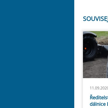
SOUVISE
11.09.202
Ředitels
dálnice