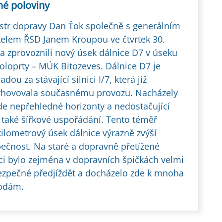
hé poloviny
str dopravy Dan Ťok společně s generálním
telem ŘSD Janem Kroupou ve čtvrtek 30.
a zprovoznili nový úsek dálnice D7 v úseku
oloprty – MÚK Bitozeves. Dálnice D7 je
dou za stávající silnici I/7, která již
hovovala současnému provozu. Nacházely
de nepřehledné horizonty a nedostačující
 také šířkové uspořádání. Tento téměř
kilometrový úsek dálnice výrazně zvýší
ečnost. Na staré a dopravně přetížené
ici bylo zejména v dopravních špičkách velmi
zpečné předjíždět a docházelo zde k mnoha
odám.