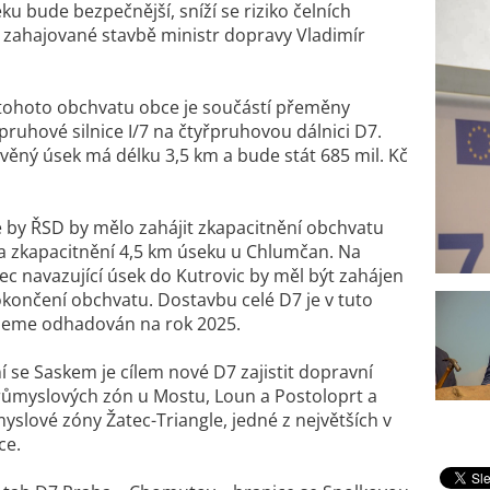
u bude bezpečnější, sníží se riziko čelních
 k zahajované stavbě ministr dopravy Vladimír
tohoto obchvatu obce je součástí přeměny
pruhové silnice I/7 na čtyřpruhovou dálnici D7.
věný úsek má délku 3,5 km a bude stát 685 mil. Kč
e by ŘSD by mělo zahájit zkapacitnění obchvatu
a zkapacitnění 4,5 km úseku u Chlumčan. Na
c navazující úsek do Kutrovic by měl být zahájen
končení obchvatu. Dostavbu celé D7 je v tuto
ujeme odhadován na rok 2025.
 se Saskem je cílem nové D7 zajistit dopravní
růmyslových zón u Mostu, Loun a Postoloprt a
slové zóny Žatec-Triangle, jedné z největších v
ce.