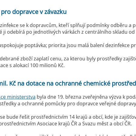
 pro dopravce v závazku
infekce se k dopravcům, kteří splňují podmínky odběru a př
 ji odebírá po jednotlivých várkách z centrálního skladu od 
spokojuje poptávka; priorita jsou malá balení dezinfekce p
debrané zboží zaplatí cenu, za kterou byly prostředky zajišt
tace s alokací 100 milionů Kč.
mil. Kč na dotace na ochranné chemické prostř
ce ministerstva
byla dne 19. března zveřejněna výzva k pod
středky a ochranné pomůcky pro dopravce veřejné dopravy 
se bude řešit prostřednictvím 14 krajů a obcí, kde je zaji
rostřednictvím Asociace krajů ČR a Svazu měst a obcí ČR.