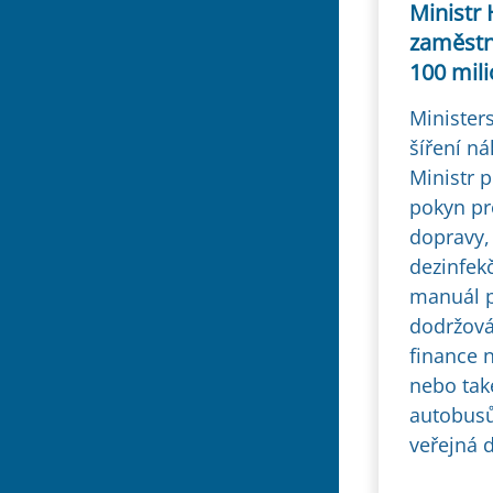
Ministr 
zaměstn
100 mil
Ministers
šíření n
Ministr 
pokyn pr
dopravy,
dezinfek
manuál pr
dodržová
finance n
nebo tak
autobusů
veřejná 