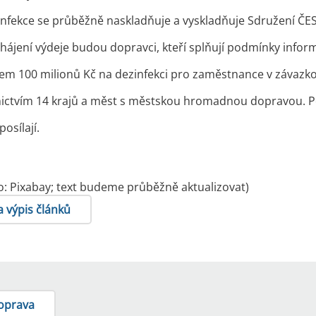
nfekce se průběžně naskladňuje a vyskladňuje Sdružení ČESM
hájení výdeje budou dopravci, kteří splňují podmínky infor
kem 100 milionů Kč na dezinfekci pro zaměstnance v závazk
ictvím 14 krajů a měst s městskou hromadnou dopravou. 
osílají.
oto: Pixabay; text budeme průběžně aktualizovat)
a výpis článků
oprava