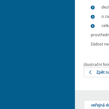
dezi
o za
cel
prostředn
žádost nep
(ilustrační f
Zpět n
veřejná d