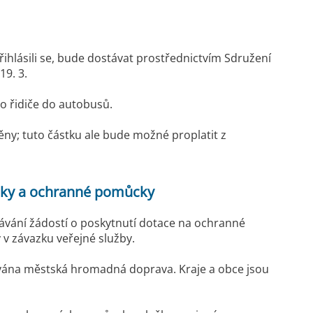
ihlásili se, bude dostávat prostřednictvím Sdružení
19. 3.
ro řidiče do autobusů.
ěny; tuto částku ale bude možné proplatit z
edky a ochranné pomůcky
ávání žádostí o poskytnutí dotace na ochranné
v závazku veřejné služby.
šťována městská hromadná doprava. Kraje a obce jsou