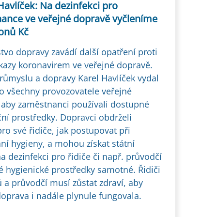
Havlíček: Na dezinfekci pro
ance ve veřejné dopravě vyčleníme
ionů Kč
tvo dopravy zavádí další opatření proti
ákazy koronavirem ve veřejné dopravě.
průmyslu a dopravy Karel Havlíček vydal
o všechny provozovatele veřejné
 aby zaměstnanci používali dostupné
ční prostředky. Dopravci obdrželi
o své řidiče, jak postupovat při
ní hygieny, a mohou získat státní
a dezinfekci pro řidiče či např. průvodčí
é hygienické prostředky samotné. Řidiči
 a průvodčí musí zůstat zdraví, aby
doprava i nadále plynule fungovala.