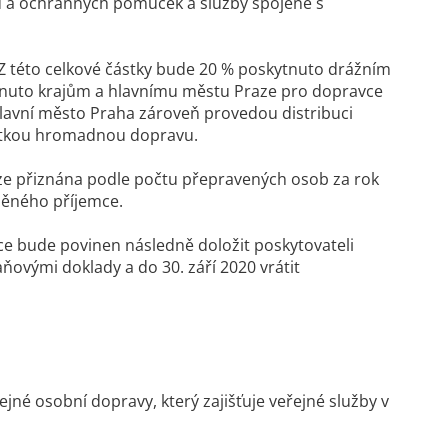
ů a ochranných pomůcek a služby spojené s
 Z této celkové částky bude 20 % poskytnuto drážním
nuto krajům a hlavnímu městu Praze pro dopravce
a Hlavní město Praha zároveň provedou distribuci
městkou hromadnou dopravu.
ze přiznána podle počtu přepravených osob za rok
něného příjemce.
ce bude povinen následně doložit poskytovateli
ovými doklady a do 30. září 2020 vrátit
né osobní dopravy, který zajišťuje veřejné služby v