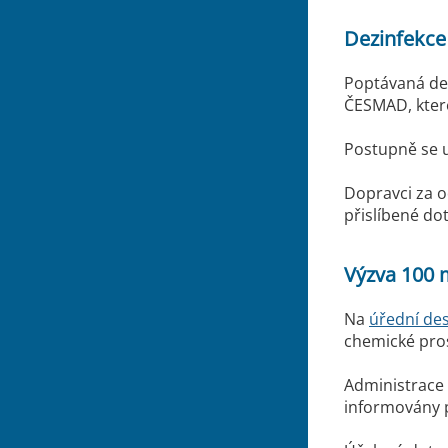
Dezinfekce
Poptávaná dez
ČESMAD, které
Postupně se u
Dopravci za o
přislíbené do
Výzva 100 
Na
úřední des
chemické pro
Administrace 
informovány p