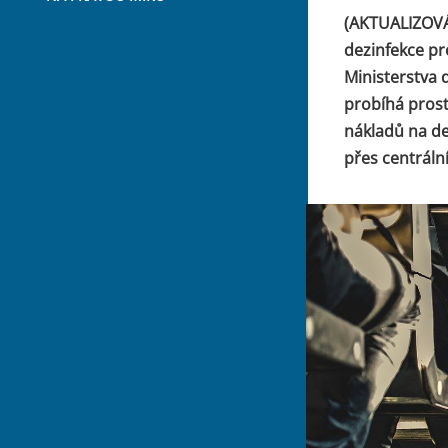
(AKTUALIZOVÁN
dezinfekce pr
Ministerstva 
probíhá prost
nákladů na de
přes centrální