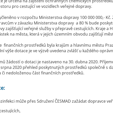
e je určena na zajištění ochranných chemických prostředk
ostoru pro cestující ve vozidlech veřejné dopravy.
vyčleněno v rozpočtu Ministerstva dopravy 100 000 000,- Kč.
avcům v závazku Ministerstva dopravy a 80 % bude poskyt
vy zajišťující veřejné služby v přepravě cestujících. Kraje 
stek na města, která v jejich územním obvodu zajišťují 
e finančních prostředků byla krajům a hlavnímu městu Pra
ní výše dotace je ve výzvě uvedena zvlášť u každého opráv
mů žádostí o dotaci je nastaveno na 30. dubna 2020. Příjem
 srpna 2020 přehled poskytnutých prostředků společně s daň
či nedoloženou část finančních prostředků.
ce:
zinfekci může přes Sdružení ČESMAD zažádat dopravce veřej
cestujících,