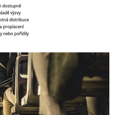
ím dostupné
kladě výzvy
otná distribuce
a proplacení
y nebo pořídily