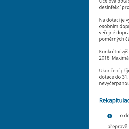
Účelová dotac
desinfekcí pr
Na dotaci je 
osobním dopr
veřejné dopra
poměrných čá
Konkrétní výš
2018. Maximál
Ukončení příj
dotace do 31.
nevyčerpanou 
Rekapitula
o de
přepravě 