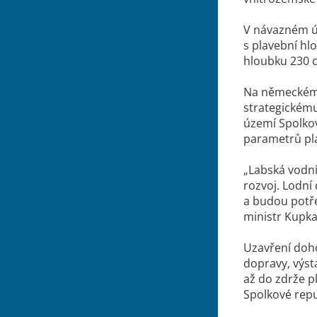
V návazném ú
s plavební h
hloubku 230 c
Na německém 
strategickém
území Spolko
parametrů pla
„Labská vodní 
rozvoj. Lodní
a budou potř
ministr Kupka
Uzavření doho
dopravy, výst
až do zdrže p
Spolkové rep