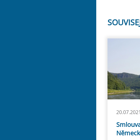
SOUVISE
20.07.202
Smlouva
Německ