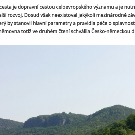
cesta je dopravní cestou celoevropského významu a je nutné
alší rozvoj. Dosud však neexistoval jakýkoli mezinárodně zá
rý by stanovil hlavní parametry a pravidla péče o splavnost
němovna totiž ve druhém čtení schválila Česko-německou d