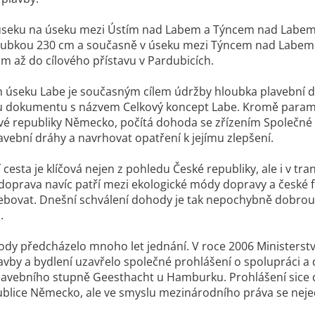
seku na úseku mezi Ústím nad Labem a Týncem nad Labem pa
loubkou 230 cm a současně v úseku mezi Týncem nad Labem 
m až do cílového přístavu v Pardubicích.
úseku Labe je současným cílem údržby hloubka plavební 
u dokumentu s názvem Celkový koncept Labe. Kromě paramet
vé republiky Německo, počítá dohoda se zřízením Společné
vební dráhy a navrhovat opatření k jejímu zlepšení.
cesta je klíčová nejen z pohledu České republiky, ale i v tra
 doprava navíc patří mezi ekologické módy dopravy a české f
ebovat. Dnešní schválení dohody je tak nepochybně dobrou
.
dy předcházelo mnoho let jednání. V roce 2006 Ministerst
avby a bydlení uzavřelo společné prohlášení o spolupráci a 
lavebního stupně Geesthacht u Hamburku. Prohlášení sice de
ublice Německo, ale ve smyslu mezinárodního práva se nej