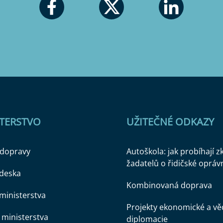
STERSTVO
UŽITEČNÉ ODKAZY
 dopravy
Autoškola: jak probíhají 
žadatelů o řidičské opráv
 deska
Kombinovaná doprava
ministerstva
Projekty ekonomické a v
ministerstva
diplomacie