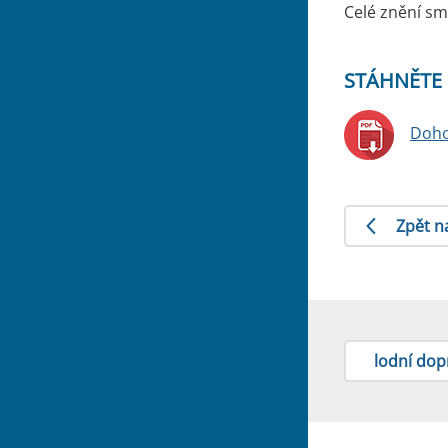
Celé znění sml
STÁHNĚTE 
Doho
Zpět n
lodní dop