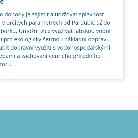
tě
m dohody je zajistit a udržovat splavnost
 v určitých parametrech od Pardubic až do
urku. Umožní více využívat labskou vodní
u pro ekologicky šetrnou nákladní dopravu,
ubit dopravní využití s vodohospodářskými
ebami a zachování cenného přírodního
toru.