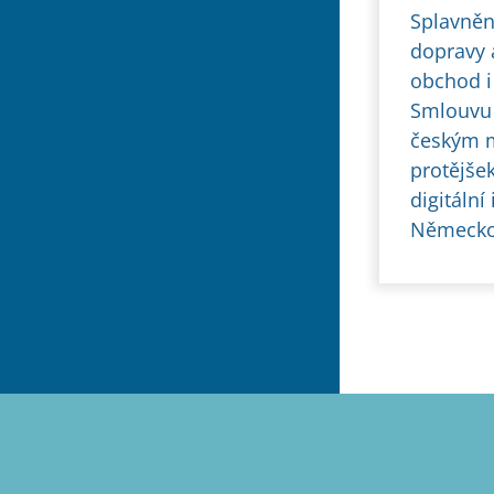
Splavněn
dopravy 
obchod i
Smlouvu 
českým m
protějše
digitální
Německo