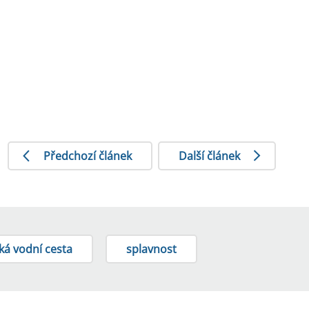
Předchozí článek
Další článek
ká vodní cesta
splavnost