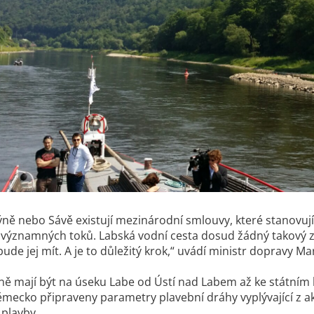
ýně nebo Sávě existují mezinárodní smlouvy, které stanovují
významných toků. Labská vodní cesta dosud žádný takový z
ude jej mít. A je to důležitý krok,“ uvádí ministr dopravy Ma
ně mají být na úseku Labe od Ústí nad Labem až ke státním
mecko připraveny parametry plavební dráhy vyplývající z a
plavby.