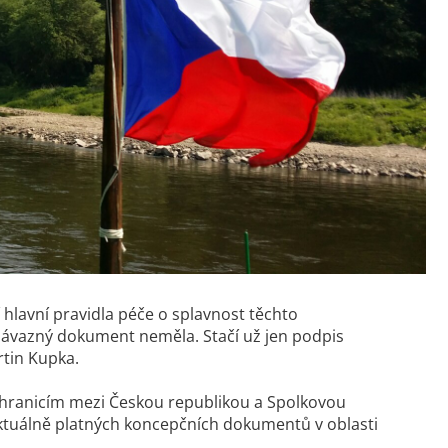
 hlavní pravidla péče o splavnost těchto
ávazný dokument neměla. Stačí už jen podpis
rtin Kupka.
 hranicím mezi Českou republikou a Spolkovou
ktuálně platných koncepčních dokumentů v oblasti