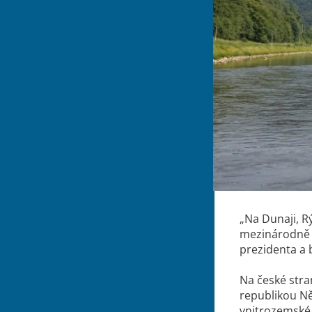
„Na Dunaji, R
mezinárodně 
prezidenta a b
Na české stra
republikou Ně
vnitrozemské 