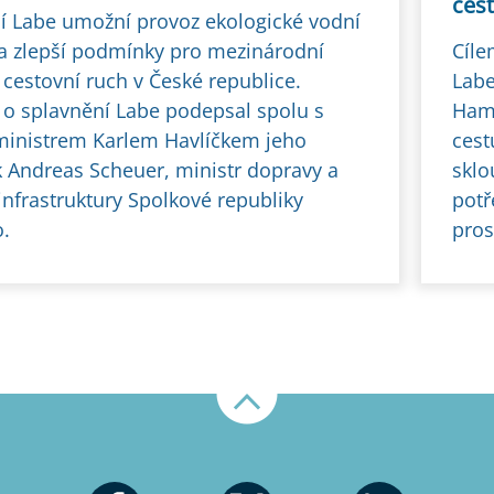
ces
í Labe umožní provoz ekologické vodní
a zlepší podmínky pro mezinárodní
Cíle
 cestovní ruch v České republice.
Labe
o splavnění Labe podepsal spolu s
Hamb
inistrem Karlem Havlíčkem jeho
cest
k Andreas Scheuer, ministr dopravy a
sklo
 infrastruktury Spolkové republiky
potř
.
pros
Nahoru