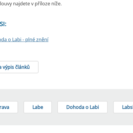
ouvy najdete v příloze níže.
SI:
da o Labi - plné znění
a výpis článků
rava
Labe
Dohoda o Labi
Labs