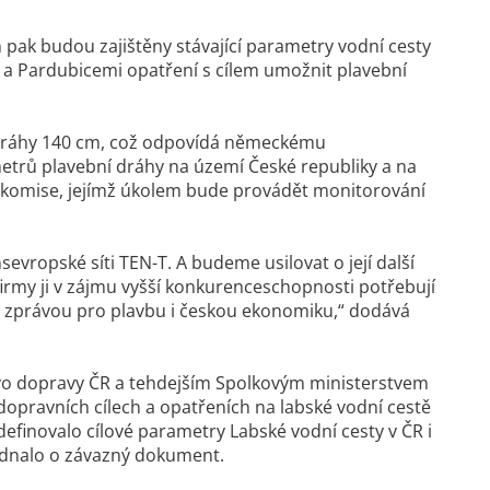
k budou zajištěny stávající parametry vodní cesty
a Pardubicemi opatření s cílem umožnit plavební
dráhy 140 cm, což odpovídá německému
rů plavební dráhy na území České republiky a na
 komise, jejímž úkolem bude provádět monitorování
nsevropské síti TEN-T. A budeme usilovat o její další
irmy ji v zájmu vyšší konkurenceschopnosti potřebují
 zprávou pro plavbu i českou ekonomiku,“ dodává
vo dopravy ČR a tehdejším Spolkovým ministerstvem
dopravních cílech a opatřeních na labské vodní cestě
finovalo cílové parametry Labské vodní cesty v ČR i
ednalo o závazný dokument.