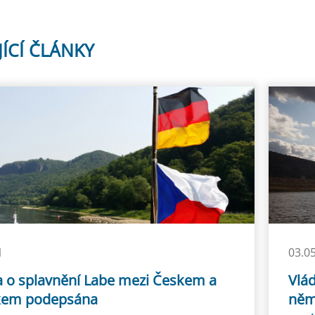
JÍCÍ ČLÁNKY
1
03.0
 o splavnění Labe mezi Českem a
Vlá
em podepsána
něm