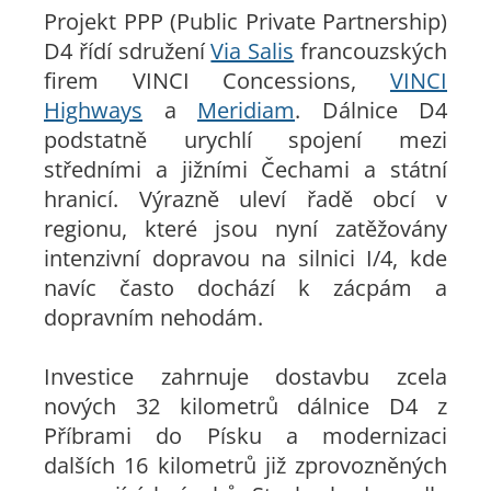
Projekt PPP (Public Private Partnership)
D4 řídí sdružení
Via Salis
francouzských
firem VINCI Concessions,
VINCI
Highways
a
Meridiam
. Dálnice D4
podstatně urychlí spojení mezi
středními a jižními Čechami a státní
hranicí. Výrazně uleví řadě obcí v
regionu, které jsou nyní zatěžovány
intenzivní dopravou na silnici I/4, kde
navíc často dochází k zácpám a
dopravním nehodám.
Investice zahrnuje dostavbu zcela
nových 32 kilometrů dálnice D4 z
Příbrami do Písku a modernizaci
dalších 16 kilometrů již zprovozněných