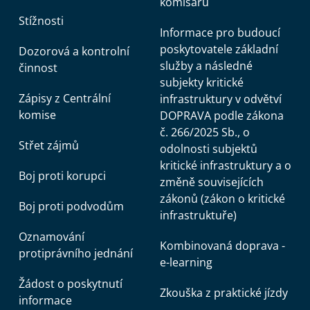
komisařů
Stížnosti
Informace pro budoucí
poskytovatele základní
Dozorová a kontrolní
služby a následné
činnost
subjekty kritické
Zápisy z Centrální
infrastruktury v odvětví
komise
DOPRAVA podle zákona
č. 266/2025 Sb., o
Střet zájmů
odolnosti subjektů
kritické infrastruktury a o
Boj proti korupci
změně souvisejících
zákonů (zákon o kritické
Boj proti podvodům
infrastruktuře)
Oznamování
Kombinovaná doprava -
protiprávního jednání
e-learning
Žádost o poskytnutí
Zkouška z praktické jízdy
informace