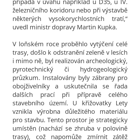
připadá v úvahu například u D35, u IV.
železničního koridoru nebo při výstavbě
některých vysokorychlostních tratí,“
uvedl ministr dopravy Martin Kupka.
V loňském roce proběhlo vytýčení celé
trasy, došlo k odstranění zeleně v lesích
i mimo ně, byl realizován archeologický,
pyrotechnický či hydrogeologický
průzkum. Instalovány byly zábrany pro
obojživelníky a uskutečnila se řada
dalších prací při přípravě celého
stavebního území. U křižovatky Lety
vznikla výrobna důležitého materiálu
pro stavbu. Tento prostor je strategicky
umístěn (nachází se zhruba v polovině
trasy), což napomůže zmírnit zátěž